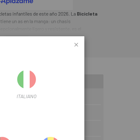
icletas infantiles de este año 2026. La
Bicicleta
6
tiene un as en la manga: un chasis
pcionalmente ligero y resistente, es el
icicleta. Para mayor tranquilidad, hemos
LEER MÁS
para que no tenga esquinas ni bordes afilados.
ar en altura. Y... eso es todo. No necesitas nada
 y segura.
ITALIANO
 65mm