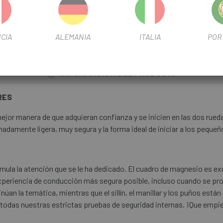
PESO
3,4 kg
OUTLET
Si
CIA
ALEMANIA
ITALIA
POR
INFORMACIÓN DEL PRODUCTO
RES
or manera de que adquieran confianza y se inicien en las dos ruedas
damente ligera, muy segura y la forma ideal de iniciar a los pequeñ
imula la atención que se le ha dedicado. El cuadro de magnesio es e
experiencia de conducción más segura posible, incluso cuando se pro
inúan la temática, mientras que el sillín, el manillar y los puños e
odas nuestras estrictas pruebas de seguridad internas. ¡Que empie