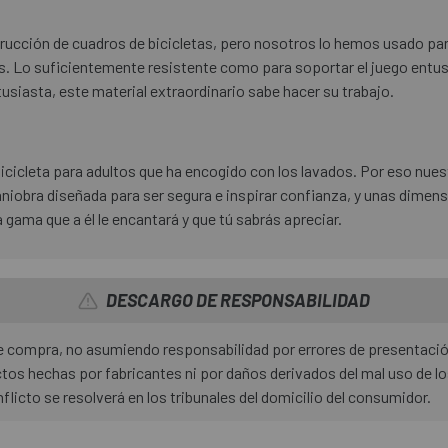
rucción de cuadros de bicicletas, pero nosotros lo hemos usado par
nes. Lo suficientemente resistente como para soportar el juego entus
usiasta, este material extraordinario sabe hacer su trabajo.
 bicicleta para adultos que ha encogido con los lavados. Por eso nue
obra diseñada para ser segura e inspirar confianza, y unas dimens
gama que a él le encantará y que tú sabrás apreciar.
DESCARGO DE RESPONSABILIDAD
 de compra, no asumiendo responsabilidad por errores de presentaci
os hechas por fabricantes ni por daños derivados del mal uso de l
nflicto se resolverá en los tribunales del domicilio del consumidor.