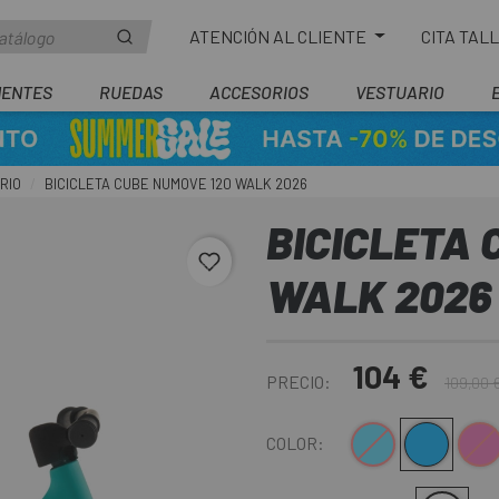
ATENCIÓN AL CLIENTE
CITA TAL
ENTES
RUEDAS
ACCESORIOS
VESTUARIO
BRIO
BICICLETA CUBE NUMOVE 120 WALK 2026
BICICLETA 
favorite_border
WALK 2026
104 €
PRECIO:
109,00 
Azul
Azul-Verde
Ros
COLOR: