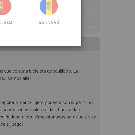
TUGAL
ANDORRA
 que con una bicicleta de equilibrio. La
os. ¡Vamos allá!
xcepcionalmente ligero y cuenta con superficies
ducen las inevitables caídas. Las ruedas
stán cuidadosamente dimensionados para cuerpos y
ce el juego!