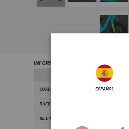
INFORMACIÓN SOBRE BICICLETA CUBE
ESPAÑOL
CUADRO
Magnesium One Piece Technology
RUEDAS
Aluminium Lite
SILLIN
CUBE Kid