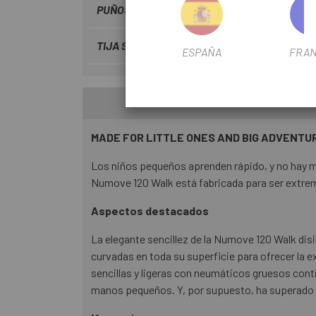
PUÑOS
CUBE
TIJA SILLIN
Aluminium Lite
ESPAÑA
FRAN
MADE FOR LITTLE ONES AND BIG ADVENTU
Los niños pequeños aprenden rápido, y no hay mej
Numove 120 Walk está fabricada para ser extrema
Aspectos destacados
La elegante sencillez de la Numove 120 Walk dis
curvadas en toda su superficie para ofrecer la 
sencillas y ligeras con neumáticos gruesos cont
manos pequeños. Y, por supuesto, ha superado t