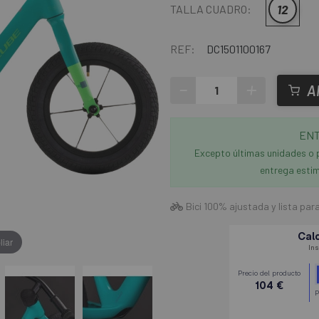
12
TALLA CUADRO:
REF:
DC1501100167
-
+
A
ENT
Excepto últimas unidades o 
entrega estim
Bici 100% ajustada y lista par
liar