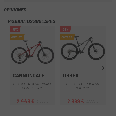
OPINIONES
PRODUCTOS SIMILARES
-33%
-25%
OUTLET
OUTLET
CANNONDALE
ORBEA
BICICLETA CANNONDALE
BICICLETA ORBEA OIZ
SCALPEL 4 25
M30 2026
2.449 €
2.999 €
3.699 €
3.999 €
Precio
Precio regular
Precio
Precio regular