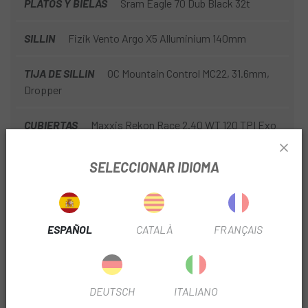
PLATOS Y BIELAS
Sram Eagle 70 Dub Black 32t
SILLIN
Fizik Vento Argo X5 Alluminium 140mm
TIJA DE SILLIN
OC Mountain Control MC22, 31.6mm,
Dropper
CUBIERTAS
Maxxis Rekon Race 2.40 WT 120 TPI Exo
TLR
SELECCIONAR IDIOMA
MANILLAR
OC Mountain Performance MP30, Width
760
TEMPORADA
2026
ESPAÑOL
CATALÀ
FRANÇAIS
EQUIPAMIENTO
OC Squidlock MP11, Suspension +
Dropper
DEUTSCH
ITALIANO