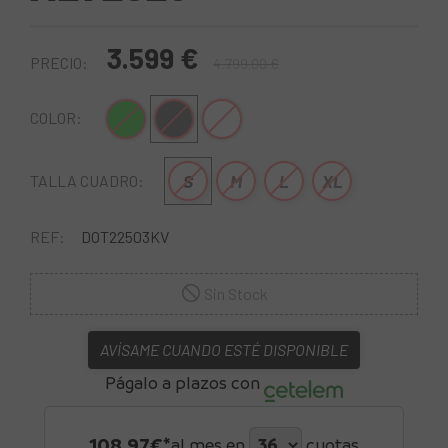
3.599 €
PRECIO:
4.799,00 €
Verde
Gris oscuro
Blanco-Amarillo
COLOR:
S
M
L
XL
TALLA CUADRO:
REF:
DOT22503KV
Sin Stock
AVÍSAME CUANDO ESTÉ DISPONIBLE
Págalo a plazos con
108,97
€*
al mes en
cuotas