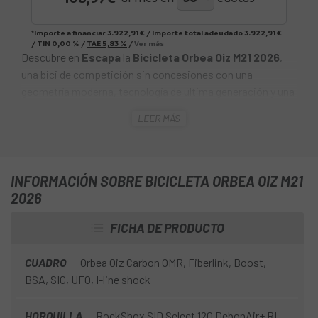
*Importe a financiar
3.922,91 €
/
Importe total adeudado
3.922,91 €
/
TIN
0,00 %
/
TAE
5,83 %
/
Ver más
Descubre en
Escapa
la
Bicicleta Orbea Oiz M21 2026
,
una bici de competición sin concesiones con una
geometría moderna, tecnología de última generación y una
eficiente suspensión de 120mm que proporciona más
LEER MÁS
agarre y control para tus rutas.
Destaca por su cuadro, uno de los más ligeros de la
categoría XC, así como la calidad de sus componentes
INFORMACIÓN SOBRE BICICLETA ORBEA OIZ M21
como el cambio electrónico Sram AXS, la horquilla
2026
RockShox SID pensada para la competición, o el
amortiguador RockShox SID Luxe Select+ 3 position.
FICHA DE PRODUCTO
CUADRO
Orbea Oiz Carbon OMR, Fiberlink, Boost,
BSA, SIC, UFO, I-line shock
HORQUILLA
RockShox SID Select 120 DebonAir+ RL