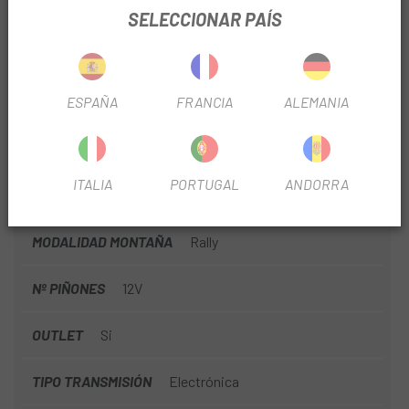
MANDOS
Sram Eagle AXS Pod, 12v
SELECCIONAR PAÍS
DIRECCCIÓN
Alloy 1-1/2, Black Oxidated Bearing
ESPAÑA
FRANCIA
ALEMANIA
MATERIAL
Carbono
FRENO
Disco
ITALIA
PORTUGAL
ANDORRA
DIÁMETRO
29"
MODALIDAD MONTAÑA
Rally
Nº PIÑONES
12V
OUTLET
Si
TIPO TRANSMISIÓN
Electrónica