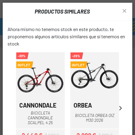
PRODUCTOS SIMILARES
Ahora mismo no tenemos stock en este producto, te
proponemos algunos artículos similares que sí tenemos en
stock
-25%
-33%
-25%
OUTLET
OUTLET
OUTLET
favori
CANNONDALE
ORBEA
O
BICICLETA
BICICLETA ORBEA OIZ
BI
CANNONDALE
M30 2026
SCALPEL 4 25