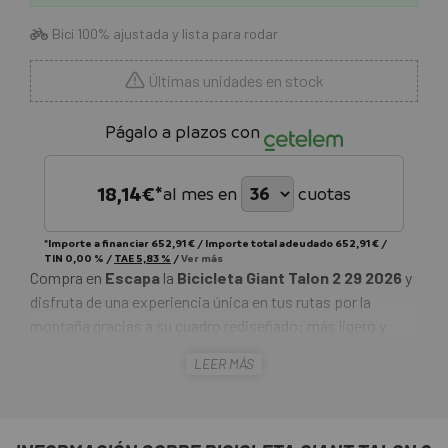
Bici 100% ajustada y lista para rodar
Últimas unidades en stock
Págalo a plazos con
18,14
€*
al mes en
cuotas
*Importe a financiar
652,91 €
/
Importe total adeudado
652,91 €
/
TIN
0,00 %
/
TAE
5,83 %
/
Ver más
Compra en
Escapa
la
Bicicleta Giant Talon 2 29 2026
y
disfruta de una experiencia única en tus rutas por la
montaña gracias a su cuadro rediseñado: más ligero y
resistente que nunca. Con una horquilla de suspensión de
LEER MÁS
alta calidad, esta bicicleta garantiza una conducción
suave y cómoda en cualquier terreno. Es la opción
perfecta para ciclistas de MTB que desean mejorar sus
entrenamientos y embarcarse en nuevas aventuras