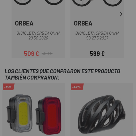
ORBEA
ORBEA
L
BICICLETA ORBEA ONNA
BICICLETA ORBEA ONNA
29 50 2026
50 27.5 2027
509 €
599 €
599 €
Precio
Precio regular
Precio
LOS CLIENTES QUE COMPRARON ESTE PRODUCTO
TAMBIÉN COMPRARON:
-15%
-42%