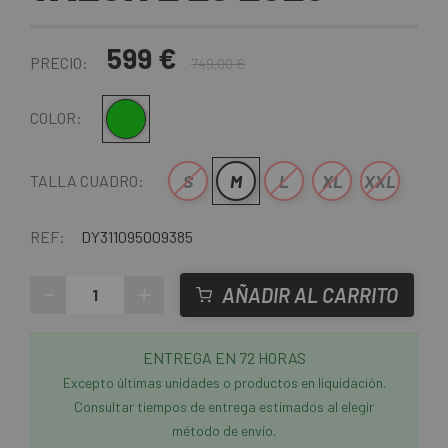
599 €
PRECIO:
749,00 €
Verde
COLOR:
S
M
L
XL
XXL
TALLA CUADRO:
REF:
DY311095009385
-
+
AÑADIR AL CARRITO
ENTREGA EN 72 HORAS
Excepto últimas unidades o productos en liquidación.
Consultar tiempos de entrega estimados al elegir
método de envío.