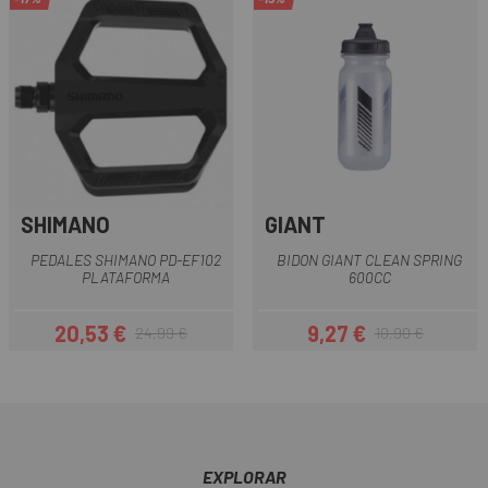
SHIMANO
GIANT
PEDALES SHIMANO PD-EF102
BIDON GIANT CLEAN SPRING
PLATAFORMA
600CC
20,53 €
9,27 €
24,99 €
10,90 €
Precio
Precio regular
Precio
Precio regular
EXPLORAR