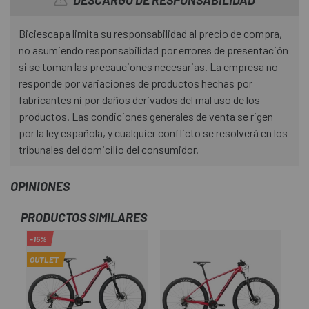
Biciescapa limita su responsabilidad al precio de compra,
no asumiendo responsabilidad por errores de presentación
si se toman las precauciones necesarias. La empresa no
responde por variaciones de productos hechas por
fabricantes ni por daños derivados del mal uso de los
productos. Las condiciones generales de venta se rigen
por la ley española, y cualquier conflicto se resolverá en los
tribunales del domicilio del consumidor.
OPINIONES
PRODUCTOS SIMILARES
-15%
-1
OUTLET
OU