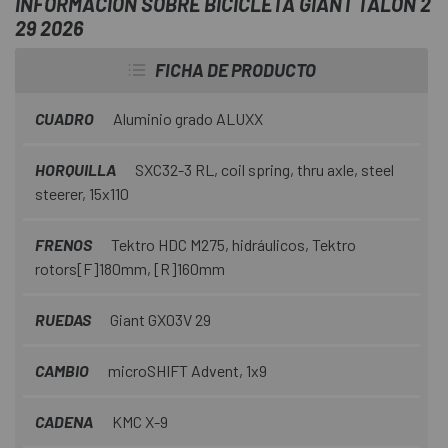
INFORMACIÓN SOBRE BICICLETA GIANT TALON 2
29 2026
FICHA DE PRODUCTO
CUADRO
Aluminio grado ALUXX
HORQUILLA
SXC32-3 RL, coil spring, thru axle, steel
steerer, 15x110
FRENOS
Tektro HDC M275, hidráulicos, Tektro
rotors[F]180mm, [R]160mm
RUEDAS
Giant GX03V 29
CAMBIO
microSHIFT Advent, 1x9
CADENA
KMC X-9