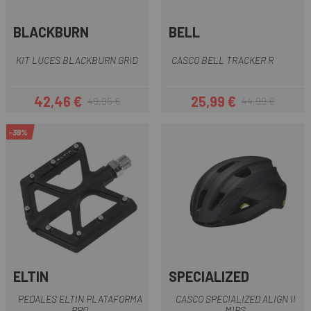
BLACKBURN
BELL
KIT LUCES BLACKBURN GRID
CASCO BELL TRACKER R
42,46 €
25,99 €
49,95 €
44,99 €
Precio
Precio regular
Precio
Precio regular
-39%
ELTIN
SPECIALIZED
PEDALES ELTIN PLATAFORMA
CASCO SPECIALIZED ALIGN II
PRO
MIPS