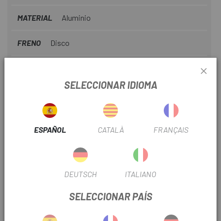
MATERIAL
Aluminio
FRENO
Disco
DIÁMETRO
29"
SELECCIONAR IDIOMA
MODALIDAD MONTAÑA
Rally
Nº PIÑONES
9V
ESPAÑOL
CATALÀ
FRANÇAIS
OUTLET
Si
TIPO TRANSMISIÓN
Mecánica
DEUTSCH
ITALIANO
Nº PLATOS
1
SELECCIONAR PAÍS
RECORRIDO SUSPENSIÓN
100