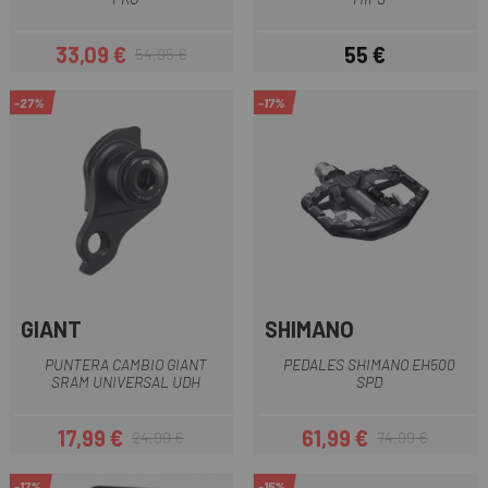
33,09 €
55 €
54,95 €
Precio
Precio regular
Precio
-27%
-17%
GIANT
SHIMANO
PUNTERA CAMBIO GIANT
PEDALES SHIMANO EH500
SRAM UNIVERSAL UDH
SPD
17,99 €
61,99 €
24,90 €
74,99 €
Precio
Precio regular
Precio
Precio regular
-17%
-15%