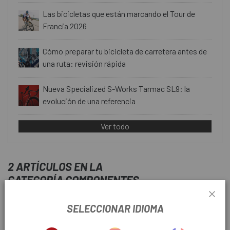
Las bicicletas que están marcando el Tour de
Francia 2026
Cómo preparar tu bicicleta de carretera antes de
una ruta: revisión rápida
Nueva Specialized S-Works Tarmac SL9: la
evolución de una referencia
Ver todo
2 ARTÍCULOS EN LA
CATEGORÍA COMPONENTES
SELECCIONAR IDIOMA