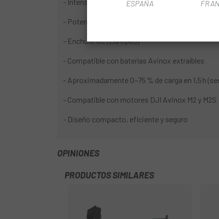
- Intensidad máxima: 12A
ESPAÑA
FRAN
- Potencia nominal: hasta 508 W
- Enchufe UE (Europeo)
- Compatible con baterías Avinox extraíbles
- Aproximadamente 0–75 % de carga en 1,5 h (seg
- Compatible con motores DJI Avinox M2 y M2S
- Diseño compacto, eficiente y seguro
OPINIONES
PRODUCTOS SIMILARES