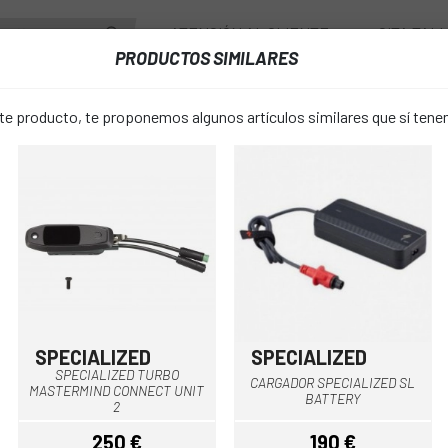
ATENCIÓN AL CLIENTE
CITA TAL
PRODUCTOS SIMILARES
ENTES
RUEDAS
ACCESORIOS
VESTUARIO
 producto, te proponemos algunos artículos similares que sí ten
CAMBIOS E-BIKE
CARGADOR AMFLOW CHARGER 12A
CARGADOR
favorite_border
CHARGER 1
299 €
PRECIO:
SPECIALIZED
SPECIALIZED
Negro
SPECIALIZED TURBO
CARGADOR SPECIALIZED SL
MASTERMIND CONNECT UNIT
Única
TALLA:
BATTERY
2
250 €
190 €