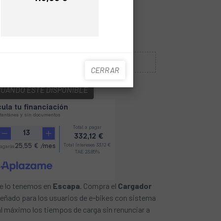
Precio
02
Sin Stock
CERRAR
CUANDO ESTÉ DISPONIBLE
ke lo tenemos en
Escapa
. Compra el
Cargador
iseñado para los usuarios de e‑bikes con sistema
al máximo los tiempos de carga sin renunciar a