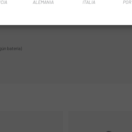
CIA
ALEMANIA
ITALIA
POR
ún batería)