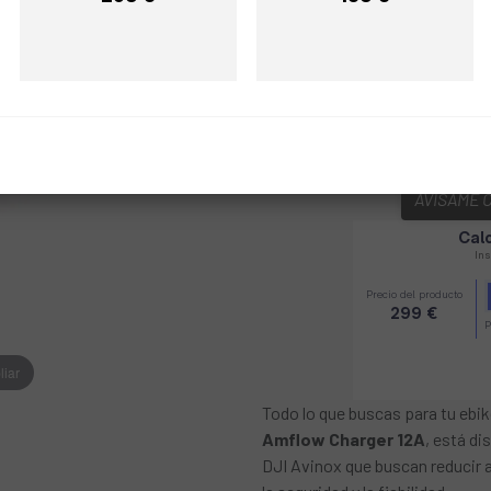
Precio
Precio
Multi
COLOR:
REF:
DUD2YC.DZ.BC000126.
AVÍSAME 
liar
Todo lo que buscas para tu ebi
Amflow Charger 12A
, está d
DJI Avinox que buscan reducir 