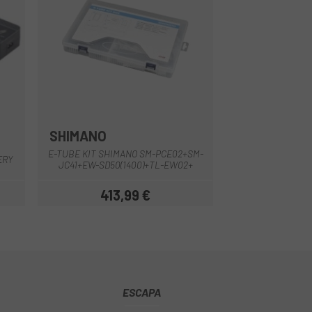
SHIMANO
E-TUBE KIT SHIMANO SM-PCE02+SM-
ERY
JC41+EW-SD50(1400)+TL-EW02+
413,99 €
Precio
ESCAPA