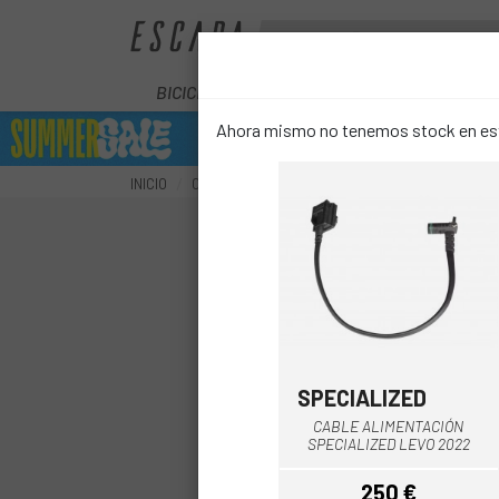
BICICLETAS
ELÉCTRICAS
COMPON
Ahora mismo no tenemos stock en este
INICIO
COMPONENTES
COMPONENTES E-BIKE
RE
SPECIALIZED
Multi
CABLE ALIMENTACIÓN
SPECIALIZED LEVO 2022
250 €