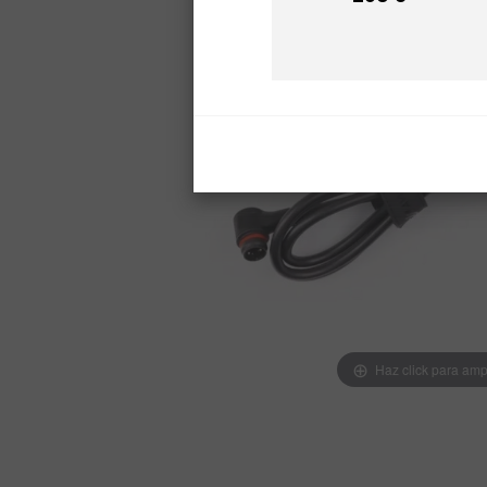
Precio
Haz click para amp