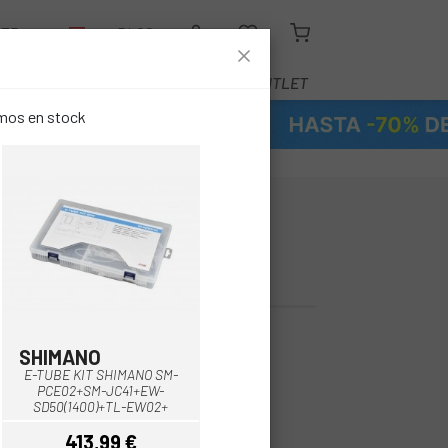
LER
BLOG
EQUIPAMIENTO
SERVICIOS
OUTLET
emos en stock
 AMFLOW
2A
SHIMANO
E-TUBE KIT SHIMANO SM-
PCE02+SM-JC41+EW-
SD50(1400)+TL-EW02+
413,99 €