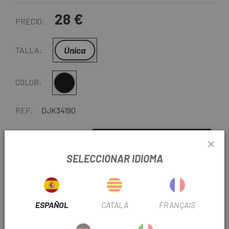
28 €
PRECIO:
Única
TALLA:
Negro
COLOR:
REF:
DJK34190
-
+
AÑADIR AL CARRITO
SELECCIONAR IDIOMA
ENTREGA EN 48 HORAS
Excepto últimas unidades o productos en liquidación.
Consultar tiempos de entrega estimados al elegir
ESPAÑOL
CATALÀ
FRANÇAIS
método de envío.