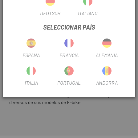
Últimas unidades en stock
DEUTSCH
ITALIANO
SELECCIONAR PAÍS
ESPAÑA
FRANCIA
ALEMANIA
Todos los recambios y componentes que necesites para
tu bicicleta Cannondale los tienes en
Escapa.
El
ITALIA
PORTUGAL
ANDORRA
Protector Cannondale Para Motor Shimano E8000
(K34190)
es un recambio original de Cannondale para
diversos de sus modelos de E-bike.