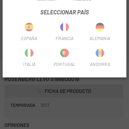
Protector de connector para Specialized Turbo Levo con
tornillos incluidos.
SELECCIONAR PAÍS
S166800016: ELE MY16 LEVO Rosenberger PLUG COVER:
TPR Shorea 95, INCL. 3XSUS303 Screws AND 3XBRASS
NUTS
ESPAÑA
FRANCIA
ALEMANIA
ITALIA
PORTUGAL
ANDORRA
INFORMACIÓN SOBRE PROTECTOR DE CONECTOR
ROSENBERG LEVO S166800016
FICHA DE PRODUCTO
TEMPORADA
2017
OPINIONES