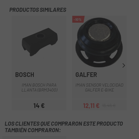
PRODUCTOS SIMILARES
-10%
BOSCH
GALFER
S
IMAN BOSCH PARA
IMAN SENSOR VELOCIDAD
LLANTA (BRM3400)
GALFER E-BIKE
14 €
12,11 €
13,46 €
Precio
Precio
Precio regular
LOS CLIENTES QUE COMPRARON ESTE PRODUCTO
TAMBIÉN COMPRARON: