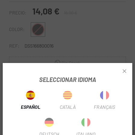
14,08 €
PRECIO:
16,00 €
Negro
COLOR:
REF:
DSS166800016
Sin Stock
SELECCIONAR IDIOMA
AVÍSAME CUANDO ESTÉ DISPONIBLE
ESPAÑOL
CATALÀ
FRANÇAIS
DEUTSCH
ITALIANO