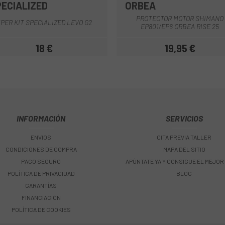
PECIALIZED
ORBEA
Negro
Negro
PROTECTOR MOTOR SHIMANO
PER KIT SPECIALIZED LEVO G2
EP801/EP6 ORBEA RISE 25
18 €
19,95 €
Precio
Precio
INFORMACIÓN
SERVICIOS
ENVIOS
CITA PREVIA TALLER
CONDICIONES DE COMPRA
MAPA DEL SITIO
PAGO SEGURO
APÚNTATE YA Y CONSIGUE EL MEJOR
POLÍTICA DE PRIVACIDAD
BLOG
GARANTÍAS
FINANCIACIÓN
POLÍTICA DE COOKIES