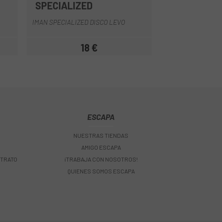
SPECIALIZED
ORBEA
Negro
TAPA PUERTO CA
IMAN SPECIALIZED DISCO LEVO
18 €
19,
Precio
ESCAPA
NUESTRAS TIENDAS
AMIGO ESCAPA
 TRATO
¡TRABAJA CON NOSOTROS!
QUIENES SOMOS ESCAPA