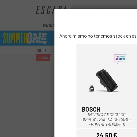
BICICLETAS
ELÉCTRICAS
COMPON
Ahora mismo no tenemos stock en este
INICIO
COMPONENTES
COMPONENTES E-BIKE
RE
-0,01 €
BOSCH
Negro
INTERFAZ BOSCH DE
DISPLAY, SALIDA DE CABLE
FRONTAL (BDS3250)
24,50 €