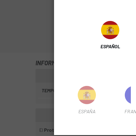
ESPAÑOL
INFORMACIÓN SOBRE PROTECTOR GIA
TEMPORADA
2018
ESPAÑA
FRAN
El
Protector Giant Full-E Pro E-Bike Downt