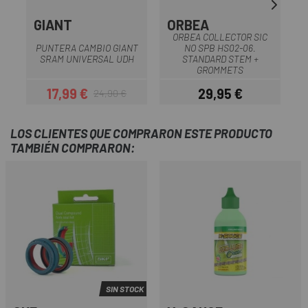
GIANT
ORBEA
ORBEA COLLECTOR SIC
PUNTERA CAMBIO GIANT
NO SPB HS02-06.
SRAM UNIVERSAL UDH
STANDARD STEM +
GROMMETS
17,99 €
29,95 €
24,90 €
Precio
Precio regular
Precio
LOS CLIENTES QUE COMPRARON ESTE PRODUCTO
TAMBIÉN COMPRARON:
SIN STOCK