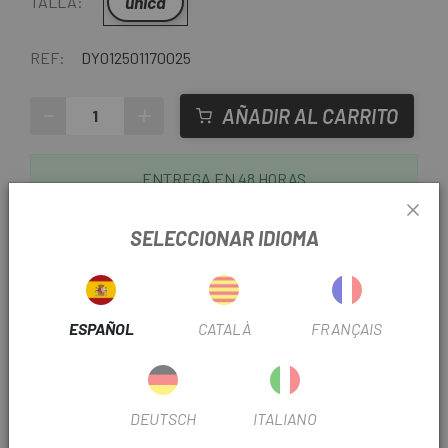
única
TALLA:
REF:
DY012501170025
-
+
AÑADIR AL CARRITO
ENTREGA EN 48 HORAS
Excepto últimas unidades o productos en liquidación.
Consultar tiempos de entrega estimados al elegir
SELECCIONAR IDIOMA
método de envío.
Últimas unidades en stock
ESPAÑOL
CATALÀ
FRANÇAIS
DEUTSCH
ITALIANO