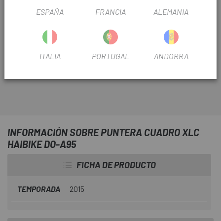
ESPAÑA
FRANCIA
ALEMANIA
En
Escapa
encuentra los recambios para tu Haibike. La
Puntera Cuadro XLC Haibike DO-A95
es el repuesto
ITALIA
PORTUGAL
ANDORRA
que necesitas para sustituir tu patilla de cambio dañada.
INFORMACIÓN SOBRE PUNTERA CUADRO XLC
HAIBIKE DO-A95
FICHA DE PRODUCTO
TEMPORADA
2015