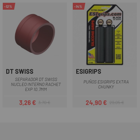
-12%
-14%
DT SWISS
ESIGRIPS
SEPARADOR DT SWISS
PUÑOS ESIGRIPS EXTRA
NUCLEO INTERNO RACHET
CHUNKY
EXP 10.7MM
3,26 €
24,90 €
3,70 €
29,05 €
Precio
Precio regular
Precio
Precio regular