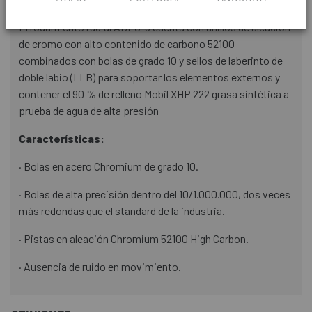
El rodamiento radial ABEC-3 cuenta con anillos de aleación
de cromo con alto contenido de carbono 52100
combinados con bolas de grado 10 y sellos de laberinto de
doble labio (LLB) para soportar los elementos externos y
contener el 90 % de relleno Mobil XHP 222 grasa sintética a
prueba de agua de alta presión
Características:
· Bolas en acero Chromium de grado 10.
· Bolas de alta precisión dentro del 10/1.000.000, dos veces
más redondas que el standard de la industria.
· Pistas en aleación Chromium 52100 High Carbon.
· Ausencia de ruido en movimiento.