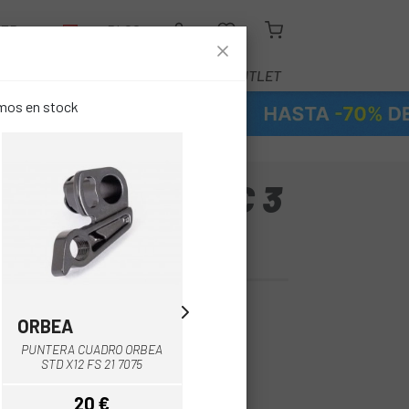
LER
BLOG
EQUIPAMIENTO
SERVICIOS
OUTLET
emos en stock
O ENDURO ABEC 3
LB - 27,5X37X7
ORBEA
SPECIALIZED
PUNTERA CUADRO
PUNTERA CUADRO ORBEA
SPECIALIZED CARRETERA
STD X12 FS 21 7075
DISCO EJE PASANTE
20 €
15 €