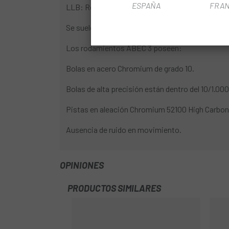
ESPAÑA
FRAN
LLB: Retén de doble labio. Sellamiento de laberi
Se suele utilizar en los bujes de rueda de montañ
Los rodamientos ABEC 3 poseen:
Bolas en acero Chromium de grado 10.
Bolas de alta precisión están dentro del 10/1.00
Pistas en aleación Chromium 52100 High Carbon
Ausencia de ruido en movimiento.
OPINIONES
PRODUCTOS SIMILARES