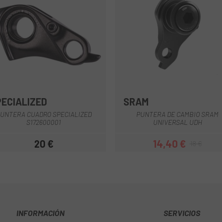
PECIALIZED
SRAM
Multi
UNTERA CUADRO SPECIALIZED
PUNTERA DE CAMBIO SRAM
S172600001
UNIVERSAL UDH
20 €
14,40 €
18 €
Precio
Precio
Precio regula
INFORMACIÓN
SERVICIOS