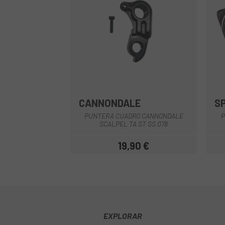
CANNONDALE
S
Multi
PUNTERA CUADRO CANNONDALE
P
SCALPEL TA ST SS 078
19,90 €
Precio
EXPLORAR