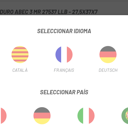
bicicleta si quieres el mejor re
RO ABEC 3 MR 27537 LLB - 27,5X37X7
FICHA DE PRODUCTO
SELECCIONAR IDIOMA
INFORMACIÓN DEL PRODUCTO
CATALÀ
FRANÇAIS
DEUTSCH
,5 x 37 x 7 mm
 Bearings"
SELECCIONAR PAÍS
 7mm (ancho)