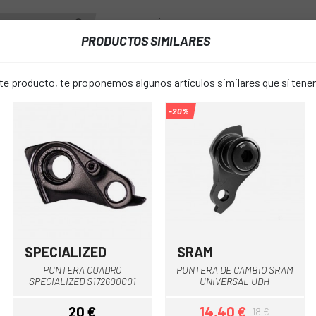
ATENCIÓN AL CLIENTE
CITA TAL
PRODUCTOS SIMILARES
ENTES
RUEDAS
ACCESORIOS
VESTUARIO
 producto, te proponemos algunos artículos similares que sí ten
-20%
AMBIOS CUADROS
RODAMIENTO ENDURO ABEC 3 MR 27537 LLB - 27,5X37X7
RODAMIENT
favorite_border
MR 27537 L
18 €
PRECIO:
SPECIALIZED
SRAM
Multi
PUNTERA CUADRO
PUNTERA DE CAMBIO SRAM
única
TALLA:
SPECIALIZED S172600001
UNIVERSAL UDH
20 €
14,40 €
18 €