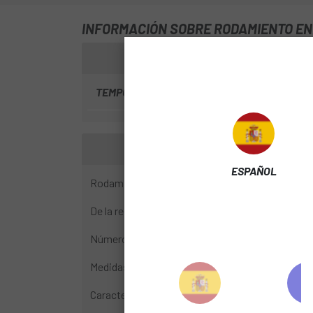
INFORMACIÓN SOBRE RODAMIENTO ENDU
TEMPORADA
2024
ESPAÑOL
Rodamiento sellado ABEC 3 - MR 27537 LLB - 27
De la reconocida marca de rodamientos "Enduro
Número: 27537
Medidas: 27.5mm (interior) x 37mm (exterior) x
Características: