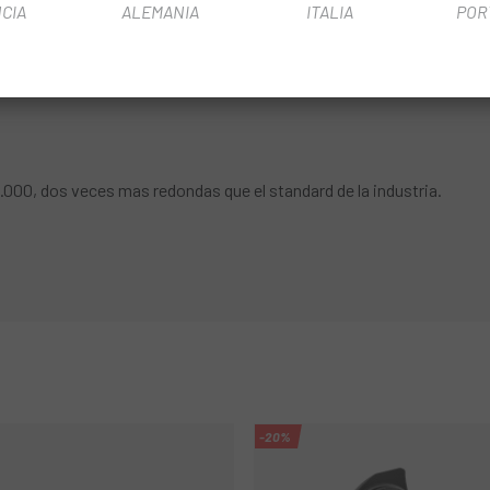
CIA
ALEMANIA
ITALIA
POR
nto.
a o carretera.
0.000, dos veces mas redondas que el standard de la industria.
-20%