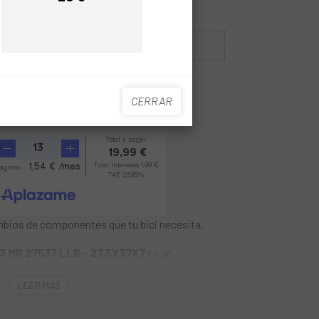
Precio
Precio
Sin Stock
CUANDO ESTÉ DISPONIBLE
CERRAR
bios de componentes que tu bici necesita.
3 MR 27537 LLB - 27,5X37X7
es un
n y calidad. Los rodamientos cerámicos
LEER MÁS
tos de acero convencionales al tener menos
mpo. Compra rodamientos cerámicos para tu