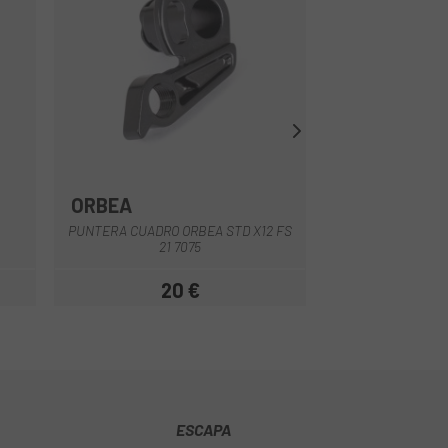
ORBEA
SPECIALIZE
PUNTERA CUADRO ORBEA STD X12 FS
PUNTERA CUAD
21 7075
CARRETERA DIS
20 €
1
r
Precio
ESCAPA