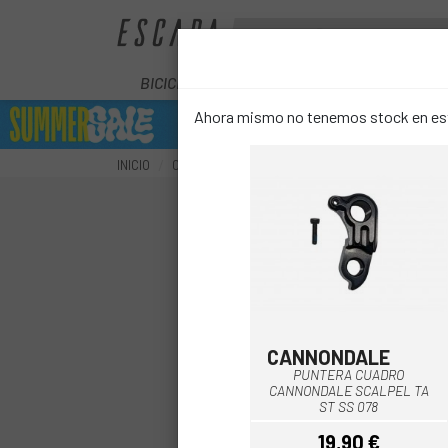
BICICLETAS
ELÉCTRICAS
COMPON
Ahora mismo no tenemos stock en este
INICIO
COMPONENTES
CUADROS BICICLETA
REC
CANNONDALE
Multi
PUNTERA CUADRO
CANNONDALE SCALPEL TA
ST SS 078
19,90 €