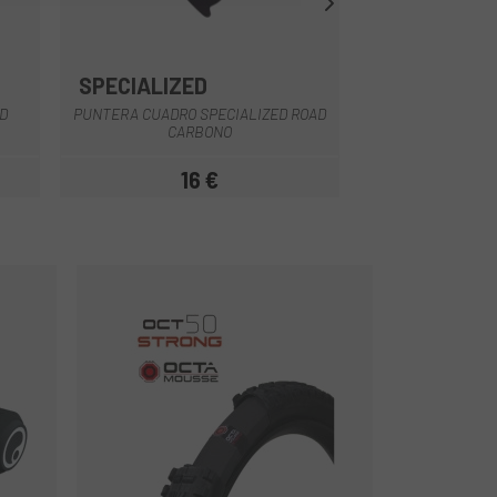
SPECIALIZED
SPECIALIZE
D
PUNTERA CUADRO SPECIALIZED ROAD
PUNTERA CUAD
CARBONO
AMAZIN
16 €
1
Precio