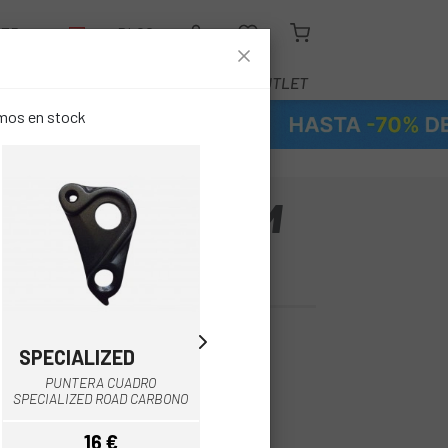
LER
BLOG
EQUIPAMIENTO
SERVICIOS
OUTLET
emos en stock
ORBEA PATA CAM
TB
SPECIALIZED
SPECIALIZED
PUNTERA CUADRO
PUNTERA CUADRO
SPECIALIZED ROAD CARBONO
SPECIALIZED AMAZINGER 2.1
16 €
15 €