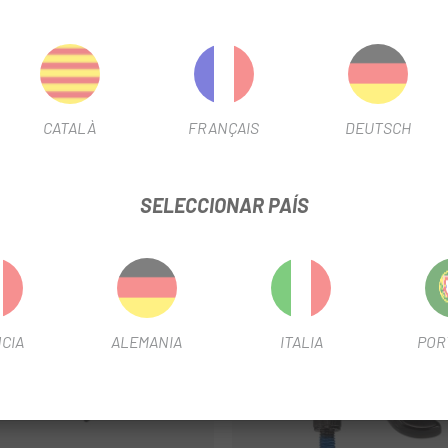
: Permite que el desviador trasero se mueva libremente y cambie de
erza en caso de impacto, evitando daños en el cuadro.
ativamente económica y fácil de cambiar.
CATALÀ
FRANÇAIS
DEUTSCH
SELECCIONAR PAÍS
CIA
ALEMANIA
ITALIA
POR