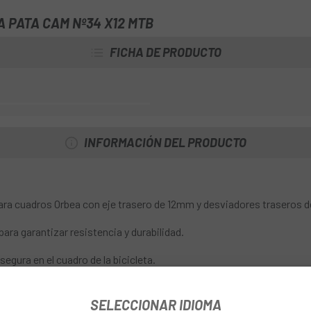
 PATA CAM Nº34 X12 MTB
FICHA DE PRODUCTO
INFORMACIÓN DEL PRODUCTO
ra cuadros Orbea con eje trasero de 12mm y desviadores traseros d
para garantizar resistencia y durabilidad.
 segura en el cuadro de la bicicleta.
añado puede afectar el rendimiento del cambio y causar problemas d
SELECCIONAR IDIOMA