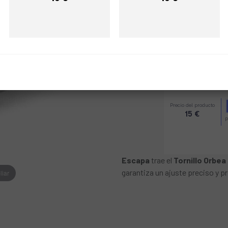
Precio
Precio
REF:
DOX7050000
AVÍSAME 
Escapa
trae el
Tornillo Orbea
garantiza un ajuste preciso y p
liar