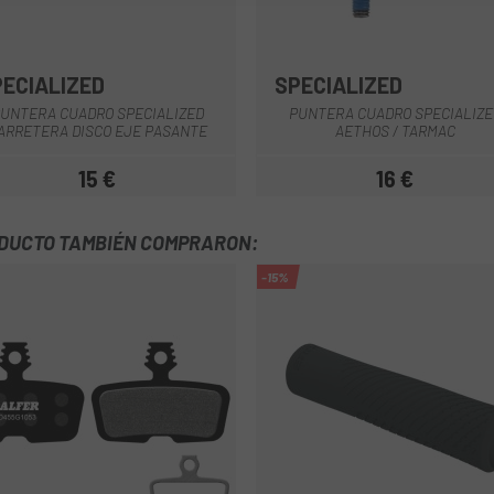
PECIALIZED
SPECIALIZED
UNTERA CUADRO SPECIALIZED
PUNTERA CUADRO SPECIALIZE
ARRETERA DISCO EJE PASANTE
AETHOS / TARMAC
15 €
16 €
Precio
Precio
ODUCTO TAMBIÉN COMPRARON:
-15%