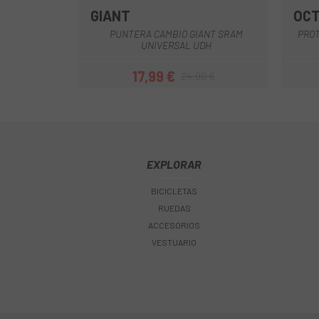
GIANT
OCT
Multi
PUNTERA CAMBIO GIANT SRAM
PROT
UNIVERSAL UDH
17,99 €
24,90 €
Precio
Precio regular
EXPLORAR
BICICLETAS
RUEDAS
ACCESORIOS
VESTUARIO