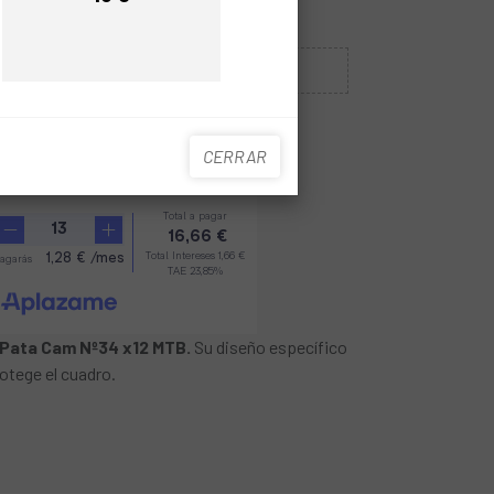
Precio
Precio
Sin Stock
CUANDO ESTÉ DISPONIBLE
CERRAR
 Pata Cam Nº34 x12 MTB.
Su diseño específico
rotege el cuadro.