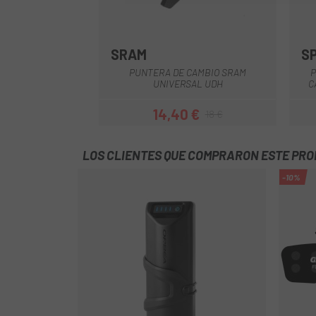
SRAM
S
PUNTERA DE CAMBIO SRAM
P
UNIVERSAL UDH
C
14,40 €
18 €
Precio
Precio regular
LOS CLIENTES QUE COMPRARON ESTE PR
-10%