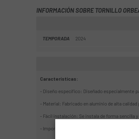
INFORMACIÓN SOBRE TORNILLO ORBEA
TEMPORADA
2024
Características:
- Diseño específico: Diseñado especialmente pa
- Material: Fabricado en aluminio de alta calidad 
- Fácil instalación: Se instala de forma sencilla y
- Importancia: Un tornillo de pata de cambio d