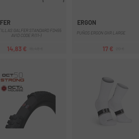
FER
ERGON
Multi
Naranja
Azul
Negro
Negro-Bl
Rojo
+2
TILLAS GALFER STANDARD FD455
PUÑOS ERGON GXR LARGE
AVID CODE R (11-)
14,83 €
17 €
16,48 €
20 €
Precio
Precio regular
Precio
Precio regul