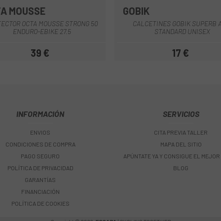
A MOUSSE
GOBIK
Multi
Blanco
Negro
ECTOR OCTA MOUSSE STRONG 50
CALCETINES GOBIK SUPERB 
ENDURO-EBIKE 27.5
STANDARD UNISEX
39 €
17 €
Precio
Precio
INFORMACIÓN
SERVICIOS
ENVIOS
CITA PREVIA TALLER
CONDICIONES DE COMPRA
MAPA DEL SITIO
PAGO SEGURO
APÚNTATE YA Y CONSIGUE EL MEJOR
POLÍTICA DE PRIVACIDAD
BLOG
GARANTÍAS
FINANCIACIÓN
POLÍTICA DE COOKIES