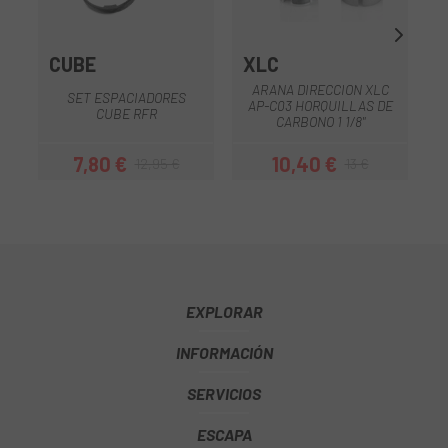
CUBE
XLC
G
ARANA DIRECCION XLC
SET ESPACIADORES
AP-C03 HORQUILLAS DE
CUBE RFR
CARBONO 1 1/8"
7,80 €
10,40 €
12,95 €
13 €
Precio
Precio regular
Precio
Precio regular
EXPLORAR
INFORMACIÓN
SERVICIOS
ESCAPA