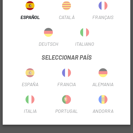
Oferta no acumulable a otras promociones.
Condiciones
ESPAÑOL
CATALÀ
FRANÇAIS
DEUTSCH
ITALIANO
SELECCIONAR PAÍS
Todos los recambios y componentes que necesites para
tu bicicleta los tienes en
Escapa.
ESPAÑA
FRANCIA
ALEMANIA
El Kit de
Espaciadores Dirección Specialized Tarmac
SL8 Headset
es un recambio original de Specialized para
variar la altura de la potencia de la Tarmac SL8
ITALIA
PORTUGAL
ANDORRA