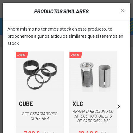
PRODUCTOS SIMILARES
Ahora mismo no tenemos stock en este producto, te
proponemos algunos artículos similares que sí tenemos en
stock
-39%
-20%
favori
CUBE
XLC
GU
ARANA DIRECCION XLC
SET ESPACIADORES
AP-C03 HORQUILLAS
D
CUBE RFR
DE CARBONO 1 1/8"
IN