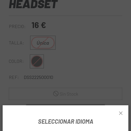
HEADSET
16 €
PRECIO:
Única
TALLA:
Negro
COLOR:
REF:
DSS222500010
Sin Stock
AVÍSAME CUANDO ESTÉ DISPONIBLE
SELECCIONAR IDIOMA
DESCUENTO DEL 10% EN EL CARRITO