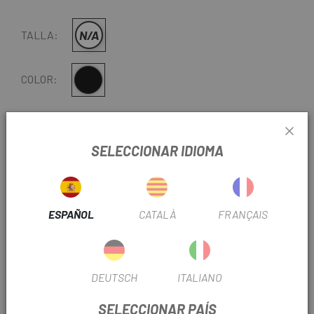
N/A
TALLA:
Negro
COLOR:
REF:
DS06214-2010
SELECCIONAR IDIOMA
-
+
AÑADIR AL CARRITO
ENTREGA EN 48 HORAS
ESPAÑOL
CATALÀ
FRANÇAIS
Excepto últimas unidades o productos en liquidación.
Consultar tiempos de entrega estimados al elegir
método de envío.
DEUTSCH
ITALIANO
Últimas unidades en stock
SELECCIONAR PAÍS