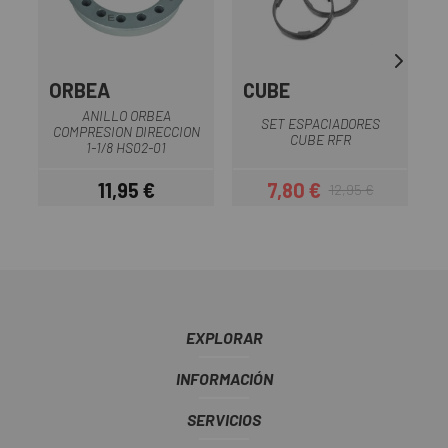
ORBEA
CUBE
ANILLO ORBEA
SET ESPACIADORES
COMPRESION DIRECCION
CUBE RFR
1-1/8 HS02-01
11,95 €
7,80 €
12,95 €
Precio
Precio
Precio regular
EXPLORAR
INFORMACIÓN
SERVICIOS