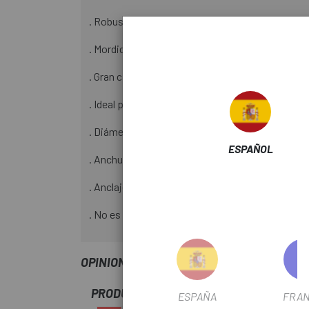
. Robustez.
. Mordida agresiva.
. Gran capacidad de limpieza de la pastilla.
. Ideal para barro y humedad.
. Diámetro: 223mm
ESPAÑOL
. Anchura: 2.0mm
. Anclaje disco: Center-Lock
. No es compatible con el sistema Fulcrum AFS
OPINIONES
PRODUCTOS SIMILARES
ESPAÑA
FRAN