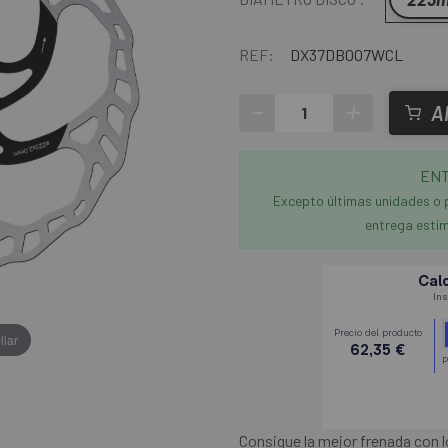
REF:
DX37DB007WCL
-
+
A
ENT
Excepto últimas unidades o 
entrega estim
liar
Consigue la mejor frenada con l