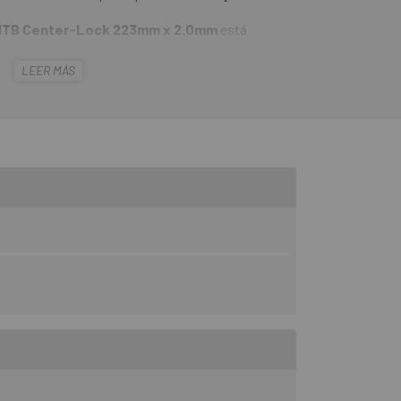
 MTB Center-Lock 223mm x 2.0mm
está
ero inoxidable de alto contenido en carbono;
LEER MÁS
 una tecnología de la alta competición al alcance
 a los discos originales sin necesidad de
Fabricados en España, todos los discos de
tamiento anti-corrosión, con un peso inferior a
, y no emiten ruidos o vibraciones.