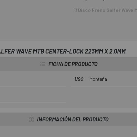
El
Disco Freno Galfer Wave
cortado en láser a partir de ac
supone la aplicación directa de
de cualquier usuario. Reemplaza
adaptación o de manipulación. 
freno Galfer cuentan con un tra
ALFER WAVE MTB CENTER-LOCK 223MM X 2.0MM
la mayoría de disco del mercado
FICHA DE PRODUCTO
USO
Montaña
INFORMACIÓN DEL PRODUCTO