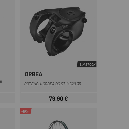
SIN STOCK
ORBEA
Negro
6
POTENCIA ORBEA OC ST-MC20 35
79,90 €
ar
Precio
-10%