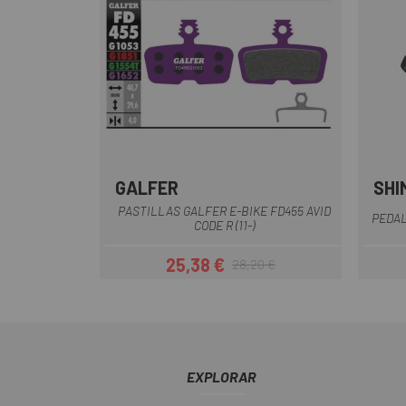
GALFER
SHI
Lila
PASTILLAS GALFER E-BIKE FD455 AVID
PEDAL
CODE R (11-)
25,38 €
28,20 €
Precio
Precio regular
EXPLORAR