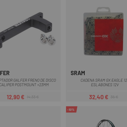
FER
SRAM
Negro
PTADOR GALFER FRENO DE DISCO
CADENA SRAM GX EAGLE 12
CALIPER POSTMOUNT +23MM
ESLABONES 12V
12,90 €
32,40 €
14,33 €
36 €
Precio
Precio regular
Precio
Precio regul
-10%