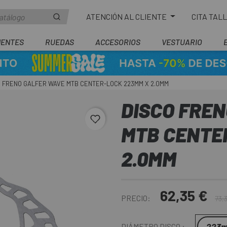
ATENCIÓN AL CLIENTE
CITA TAL
ENTES
RUEDAS
ACCESORIOS
VESTUARIO
O FRENO GALFER WAVE MTB CENTER-LOCK 223MM X 2.0MM
DISCO FRE
favorite_border
MTB CENTE
2.0MM
62,35 €
PRECIO:
73,
223
DIÁMETRO DISCO :