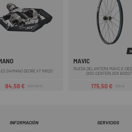
S
MANO
MAVIC
Negro
RUEDA DELANTERA MAVIC E-DEE
ES SHIMANO DEORE XT M8120
DISC CENTERLOCK BOOST
94,59 €
175,50 €
109,99 €
195 €
Precio
Precio regular
Precio
Precio regul
INFORMACIÓN
SERVICIOS