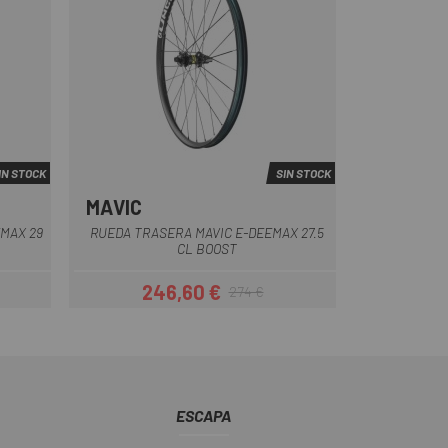
IN STOCK
SIN STOCK
MAVIC
Negro
MAX 29
RUEDA TRASERA MAVIC E-DEEMAX 27.5
CL BOOST
246,60 €
274 €
ar
Precio
Precio regular
ESCAPA