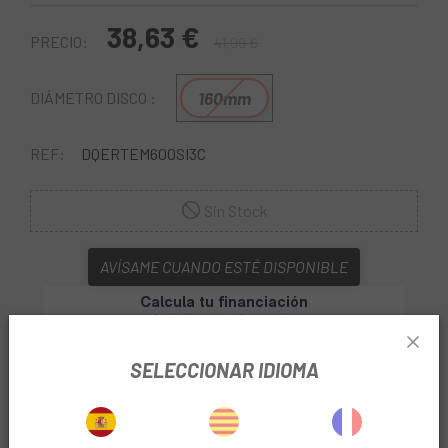
38,63 €
PRECIO:
41,99 €
160mm
DIÁMETRO DISCO :
REF:
DQERTEM600SI3C
Sin Stock
AVÍSAME CUANDO ESTÉ DISPONIBLE
SELECCIONAR IDIOMA