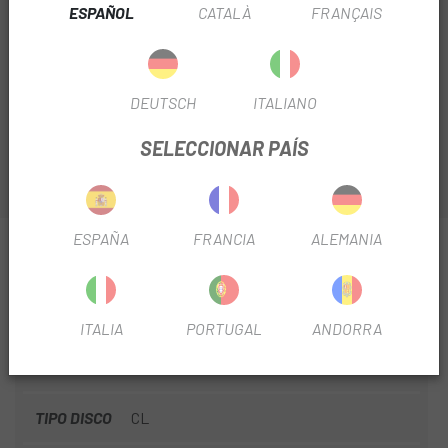
ESPAÑOL
CATALÀ
FRANÇAIS
El
Disco Shimano Para Ebike RT-EM600 Center Lock
Interior
que te presentamos en
Escapa
para sistemas
con sensor de velocidad proporcionan un rendimiento de
los frenos constante y potente en las accidentadas pistas
DEUTSCH
ITALIANO
de ciclismo de montaña
SELECCIONAR PAÍS
ESPAÑA
FRANCIA
ALEMANIA
INFORMACIÓN SOBRE DISCO SHIMANO PARA
EBIKE RT-EM600 CENTER LOCK INTERIOR 160MM
FICHA DE PRODUCTO
ITALIA
PORTUGAL
ANDORRA
TEMPORADA
2025
TIPO DISCO
CL