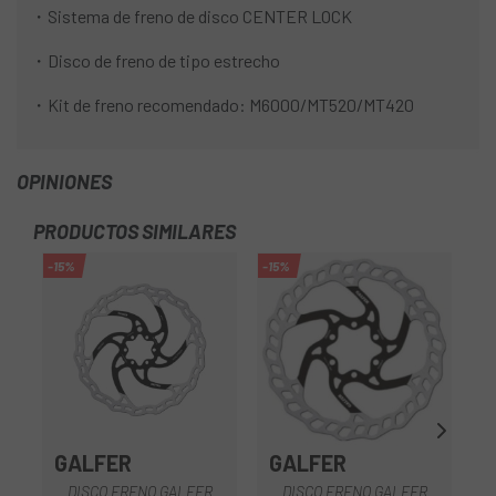
・Sistema de freno de disco CENTER LOCK
・Disco de freno de tipo estrecho
・Kit de freno recomendado: M6000/MT520/MT420
OPINIONES
PRODUCTOS SIMILARES
-15%
-15%
-1
GALFER
GALFER
DISCO FRENO GALFER
DISCO FRENO GALFER