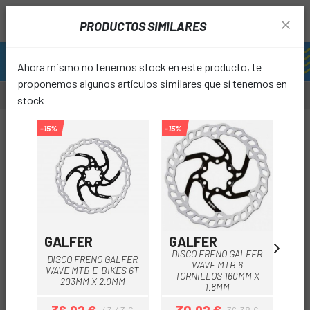
PRODUCTOS SIMILARES
Ahora mismo no tenemos stock en este producto, te
proponemos algunos artículos similares que sí tenemos en
stock
-8%
-15%
-15%
-15%
favori
GALFER
GALFER
GA
DISCO FRENO GALFER
DI
DISCO FRENO GALFER
WAVE MTB 6
WAVE MTB E-BIKES 6T
TORNILLOS 160MM X
TO
203MM X 2.0MM
1.8MM