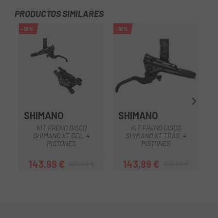
PRODUCTOS SIMILARES
-10%
-10%
0%
SHIMANO
SHIMANO
KIT FRENO DISCO
KIT FRENO DISCO
F
SHIMANO XT DEL. 4
SHIMANO XT TRAS. 4
PISTONES
PISTONES
143,99 €
143,99 €
159,99 €
159,99 €
Precio
Precio regular
Precio
Precio regular