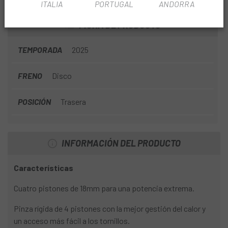
BASE TRASERO 2000MM
ITALIA
PORTUGAL
ANDORRA
FICHA DE PRODUCTO
TEMPORADA
2025
FRENO
Disco
POSICIÓN
Trasera
INFORMACIÓN DEL PRODUCTO
Características
Cuatro pistones de 18mm para una potencia extrema.
Pinza rígida de 4 pistones con la mejor gestión del calor y
un acceso más fácil a los tornillos.