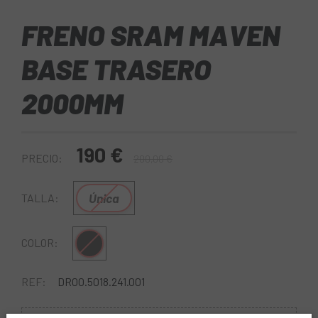
FRENO SRAM MAVEN
BASE TRASERO
2000MM
190 €
PRECIO:
200,00 €
Única
TALLA:
Negro
COLOR:
REF:
DR00.5018.241.001