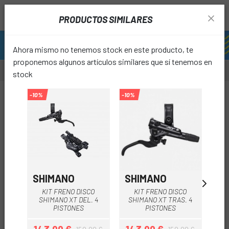
PRODUCTOS SIMILARES
Ahora mismo no tenemos stock en este producto, te
proponemos algunos artículos similares que sí tenemos en
stock
-5%
-10%
-10%
0%
favori
SHIMANO
SHIMANO
SH
KIT FRENO DISCO
KIT FRENO DISCO
F
SHIMANO XT DEL. 4
SHIMANO XT TRAS. 4
PISTONES
PISTONES