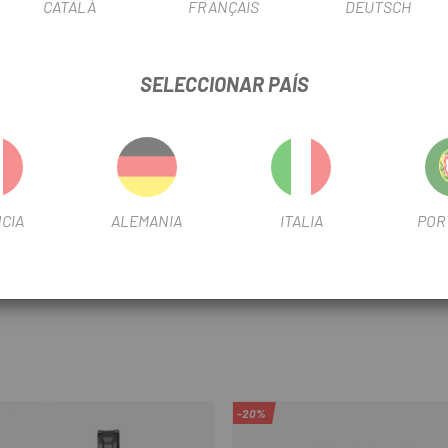
CATALÀ
FRANÇAIS
DEUTSCH
SELECCIONAR PAÍS
e freno más rígida
os para maneta de cambio I-SPEC EV
 necesitas
CIA
ALEMANIA
ITALIA
POR
potencia
-20%