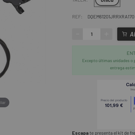
REF:
DQEM61201JRRXRA170
-
+
A
ENT
Excepto últimas unidades o 
entrega estim
liar
Escapa
te presenta el kit de f