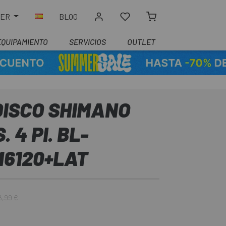
LER
BLOG
EQUIPAMIENTO
SERVICIOS
OUTLET
DISCO SHIMANO
 4 PI. BL-
M6120+LAT
6,99 €