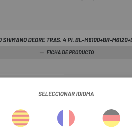
 SHIMANO DEORE TRAS. 4 PI. BL-M6100+BR-M6120+
FICHA DE PRODUCTO
INFORMACIÓN DEL PRODUCTO
SELECCIONAR IDIOMA
libre más corto