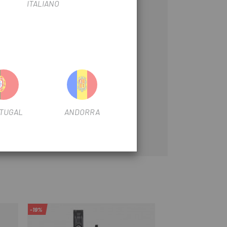
ITALIANO
TUGAL
ANDORRA
-19%
-8%