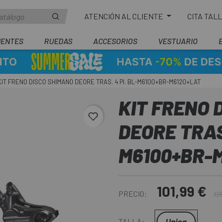
ATENCIÓN AL CLIENTE
CITA TAL
ENTES
RUEDAS
ACCESORIOS
VESTUARIO
KIT FRENO DISCO SHIMANO DEORE TRAS. 4 PI. BL-M6100+BR-M6120+LAT
KIT FRENO 
favorite_border
DEORE TRAS.
M6100+BR-
101,99 €
PRECIO:
12
Unica
TALLA: