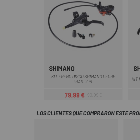
SHIMANO
S
KIT FRENO DISCO SHIMANO DEORE
KIT
TRAS. 2 PI.
79,99 €
99,99 €
Precio
Precio regular
LOS CLIENTES QUE COMPRARON ESTE PR