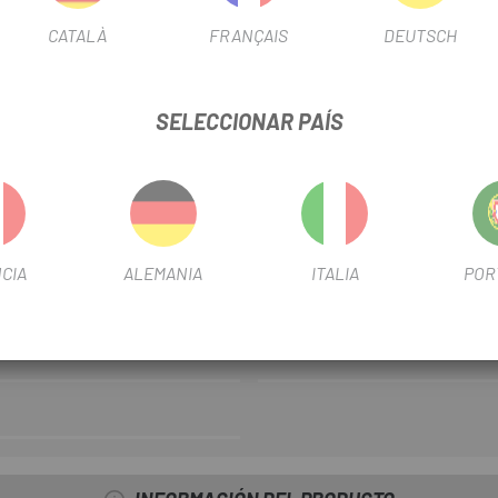
Los mejores componentes de la
CATALÀ
FRANÇAIS
DEUTSCH
El
Freno Shimano Delantero
completo y constante. Compati
utiliza un pivote de cojinete de
SELECCIONAR PAÍS
frenada se mejora con las nueva
convergencia.
 DELANTERO BR-4700 TIAGRA
FICHA DE PRODUCTO
CIA
ALEMANIA
ITALIA
POR
FRENO
RIM
OUTLET
Si