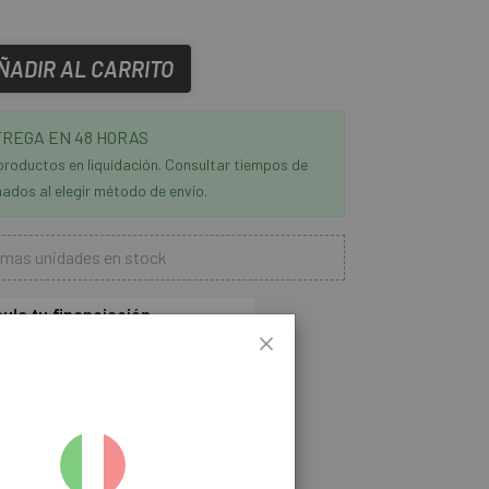
ÑADIR AL CARRITO
REGA EN 48 HORAS
productos en liquidación. Consultar tiempos de
ados al elegir método de envío.
imas unidades en stock