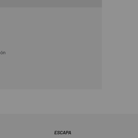
eal
ión
ESCAPA