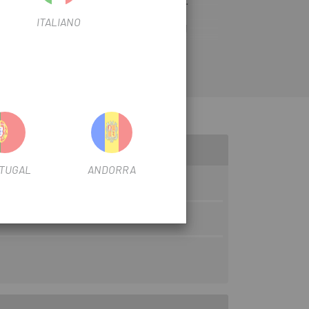
s mejores marcas los tienes en
Escapa.
ITALIANO
 BR-4700 Tiagra
proporciona un control
ble con los neumáticos de 28 mm, la pinza
LEER MÁS
 empuje para reducir la fricción, mientras que la
s zapatas en las que se puede ajustar la
TUGAL
ANDORRA