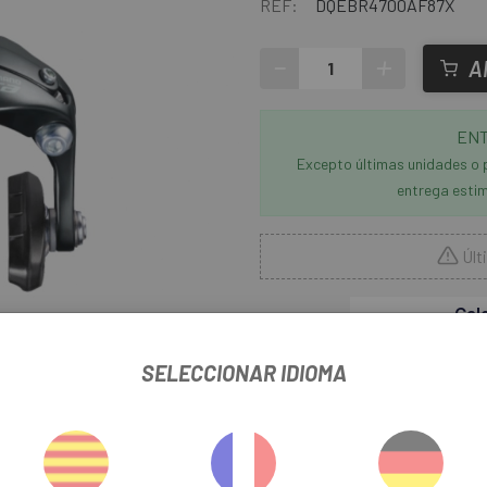
REF:
DQEBR4700AF87X
-
+
A
ENT
Excepto últimas unidades o 
entrega estim
Últ
liar
SELECCIONAR IDIOMA