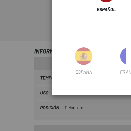
ESPAÑOL
INFORMACIÓN SOBRE FRENO SHIMANO
ESPAÑA
FRAN
TEMPORADA
2023
USO
Carretera
POSICIÓN
Delantera