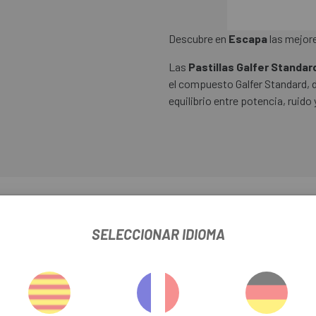
Descubre en
Escapa
las mejore
Las
Pastillas Galfer Standa
el compuesto Galfer Standard, 
equilibrio entre potencia, ruido 
FER STANDARD FD488 HOPE MONO MINI
FICHA DE PRODUCTO
SELECCIONAR IDIOMA
FRENO
Disco
PISTONES
2P