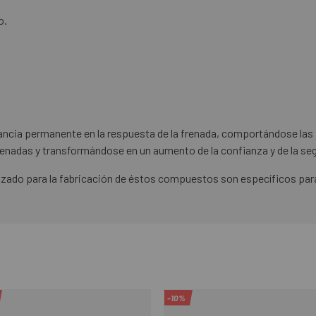
o.
ancia permanente en la respuesta de la frenada, comportándose las 
 frenadas y transformándose en un aumento de la confianza y de la segu
izado para la fabricación de éstos compuestos son específicos para e
-10%