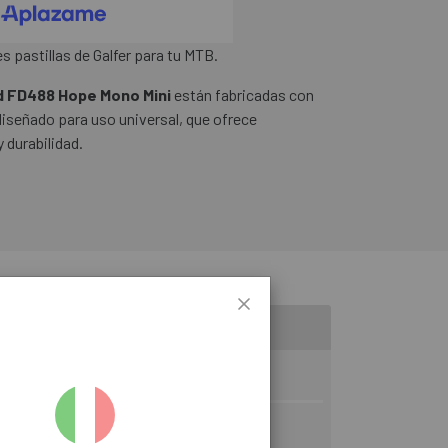
s pastillas de Galfer para tu MTB.
rd FD488 Hope Mono Mini
están fabricadas con
diseñado para uso universal, que ofrece
y durabilidad.