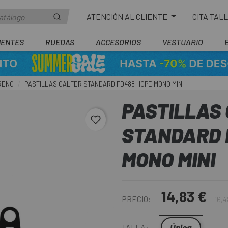
ATENCIÓN AL CLIENTE
CITA TAL
ENTES
RUEDAS
ACCESORIOS
VESTUARIO
RENO
PASTILLAS GALFER STANDARD FD488 HOPE MONO MINI
PASTILLAS
favorite_border
STANDARD 
MONO MINI
14,83 €
PRECIO:
16,4
Única
TALLA: