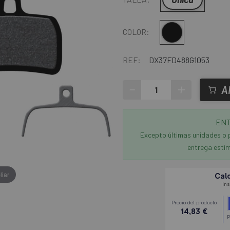
Multi
COLOR:
REF:
DX37FD488G1053
-
+
A
ENT
Excepto últimas unidades o 
entrega estim
liar