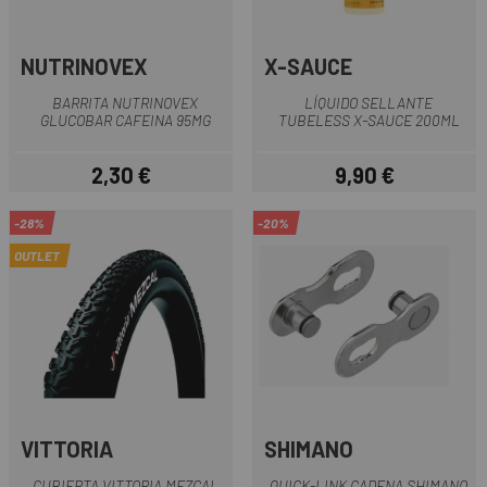
NUTRINOVEX
X-SAUCE
BARRITA NUTRINOVEX
LÍQUIDO SELLANTE
GLUCOBAR CAFEINA 95MG
TUBELESS X-SAUCE 200ML
2,30 €
9,90 €
Precio
Precio
-28%
-20%
OUTLET
VITTORIA
SHIMANO
CUBIERTA VITTORIA MEZCAL
QUICK-LINK CADENA SHIMANO