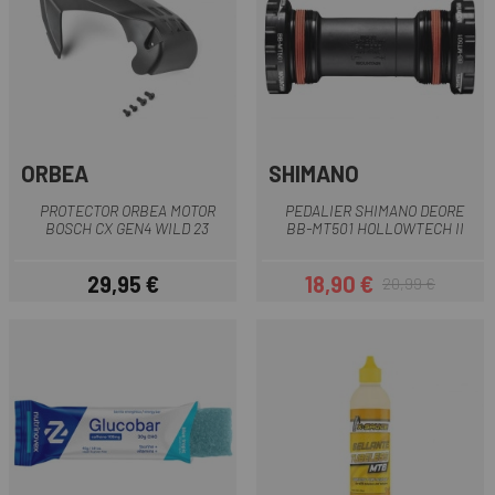
ORBEA
SHIMANO
PROTECTOR ORBEA MOTOR
PEDALIER SHIMANO DEORE
BOSCH CX GEN4 WILD 23
BB-MT501 HOLLOWTECH II
29,95 €
18,90 €
20,99 €
Precio
Precio
Precio regular