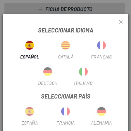
FICHA DE PRODUCTO
TEMPORADA
2023
SELECCIONAR IDIOMA
USO
Montaña
PISTONES
2P
ESPAÑOL
CATALÀ
FRANÇAIS
INFORMACIÓN DEL PRODUCTO
DEUTSCH
ITALIANO
Compatibles con frenos Shimano BR-M9000, BR-M9020,
SELECCIONAR PAÍS
BR-M987, BR-M985, BR-M8100, BR-M8000, BR-M785, BR-
M7100, BR-M7000, BR-M675, BR-M666, BR-M6000, BR-
M615, BR-S7000, BR-S700, BR-CX77, BR-RS785, BR-R785,
BR-R517, BR-R317
ESPAÑA
FRANCIA
ALEMANIA