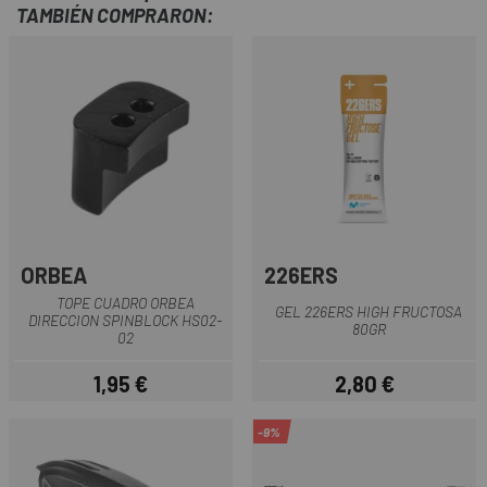
TAMBIÉN COMPRARON:
ORBEA
226ERS
TOPE CUADRO ORBEA
GEL 226ERS HIGH FRUCTOSA
DIRECCION SPINBLOCK HS02-
80GR
02
1,95 €
2,80 €
Precio
Precio
-9%