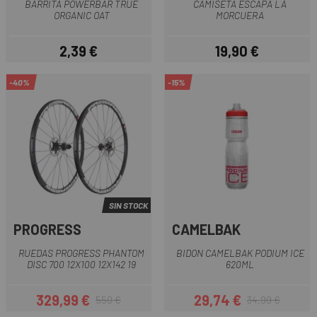
BARRITA POWERBAR TRUE
CAMISETA ESCAPA LA
ORGANIC OAT
MORCUERA
2,39 €
19,90 €
Precio
Precio
-40%
-15%
SIN STOCK
PROGRESS
CAMELBAK
RUEDAS PROGRESS PHANTOM
BIDON CAMELBAK PODIUM ICE
DISC 700 12X100 12X142 19
620ML
329,99 €
29,74 €
550 €
34,99 €
Precio
Precio regular
Precio
Precio regular