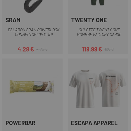
SRAM
TWENTY ONE
ESLABÓN SRAM POWERLOCK
CULOTTE TWENTY ONE
CONNECTOR 10V (1UD)
HOMBRE FACTORY CARGO
4,28 €
119,99 €
4,75 €
160 €
Precio
Precio regular
Precio
Precio regular
POWERBAR
ESCAPA APPAREL