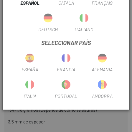
ESPAÑOL
CATALÀ
FRANÇAIS
USO
Carretera
OUTLET
Si
DEUTSCH
ITALIANO
SELECCIONAR PAÍS
INFORMACIÓN DEL PRODUCTO
Fabricado con el mismo material que nuestros puños para
ESPAÑA
FRANCIA
ALEMANIA
bicicletas de montaña, nuestro RCT Wrap es de silicona, lo
que lo hace resistente a los rayos UV, no poroso y lavable.
La mejor parte: ¡no hay pegamentos! Si no lo envolvió
como lo quería la primera vez, quítelo y envuélvalo de
ITALIA
PORTUGAL
ANDORRA
nuevo.
134-176 gramos (Depende de cómo te estires)
3,5 mm de espesor