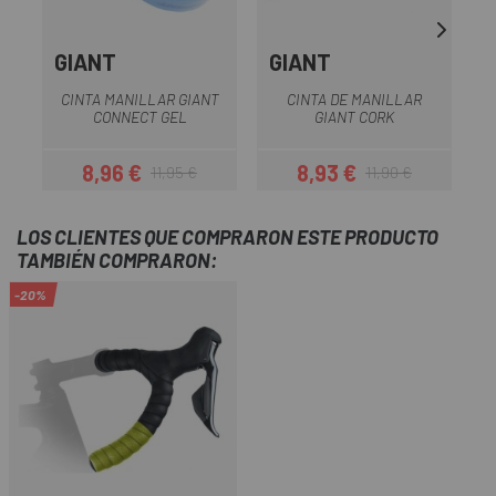
GIANT
GIANT
CINTA MANILLAR GIANT
CINTA DE MANILLAR
CONNECT GEL
GIANT CORK
8,96 €
8,93 €
11,95 €
11,90 €
Precio
Precio regular
Precio
Precio regular
LOS CLIENTES QUE COMPRARON ESTE PRODUCTO
TAMBIÉN COMPRARON:
-20%