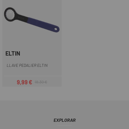
ELTIN
LLAVE PEDALIER ELTIN
9,99 €
18,30 €
Precio
Precio regular
EXPLORAR