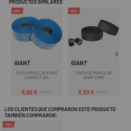
PRODUCTOS SIMILARES
-25%
-25%
-2
GIANT
GIANT
CINTA MANILLAR GIANT
CINTA DE MANILLAR
CONNECT GEL
GIANT CORK
8,96 €
8,93 €
11,95 €
11,90 €
Precio
Precio regular
Precio
Precio regular
LOS CLIENTES QUE COMPRARON ESTE PRODUCTO
TAMBIÉN COMPRARON:
-45%