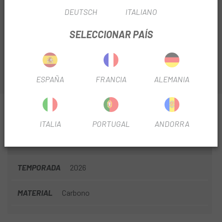
TIN
0,00 %
/
TAE
5,83 %
/
Ver más
DEUTSCH
ITALIANO
El
Manillar Integrado Cannondale SystemBar Road SL
Carbon
que te presentamos en
Escapa
es el cockpit para
SELECCIONAR PAÍS
escaladores que le dará un aire único a tu bicicleta.
ESPAÑA
FRANCIA
ALEMANIA
INFORMACIÓN SOBRE MANILLAR INTEGRADO
CANNONDALE SYSTEMBAR ROAD SL CARBON
ITALIA
PORTUGAL
ANDORRA
FICHA DE PRODUCTO
TEMPORADA
2026
MATERIAL
Carbono