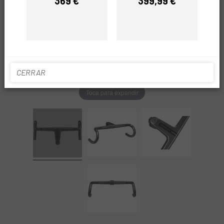
369 €
399,99 €
Precio
Precio
CERRAR
Toca para expandir