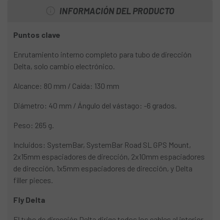
INFORMACIÓN DEL PRODUCTO
Puntos clave
Enrutamiento interno completo para tubo de dirección
Delta, solo cambio electrónico.
Alcance: 80 mm / Caída: 130 mm
Diámetro: 40 mm / Ángulo del vástago: -6 grados.
Peso: 265 g.
Incluidos: SystemBar, SystemBar Road SL GPS Mount,
2x15mm espaciadores de dirección, 2x10mm espaciadores
de dirección, 1x5mm espaciadores de dirección, y Delta
filler pieces.
Fly Delta
El tubo de dirección Delta dirige todos los cables al interior