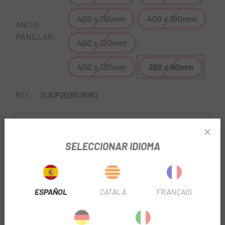
400 x 110mm
400 x 100mm
ANCHO
MANILLAR:
400 x 120mm
400 x 130mm
380 x 90mm
REF:
DJCP202GU1090
Sin Stock
SELECCIONAR IDIOMA
AVÍSAME CUANDO ESTÉ DISPONIBLE
Págalo a plazos con
ESPAÑOL
CATALÀ
FRANÇAIS
18,17
€*
al mes en
cuotas
*Importe a financiar
653,99 €
/
Importe total adeudado
653,99 €
/