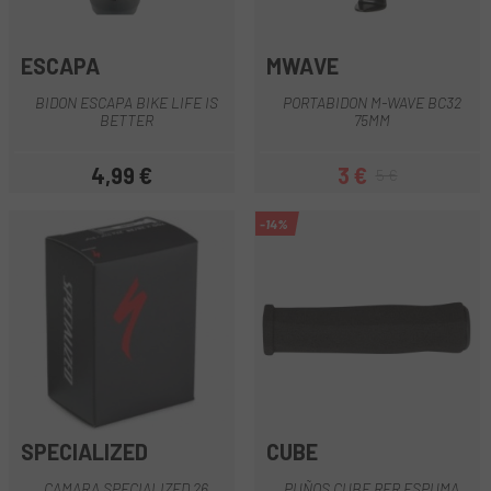
ESCAPA
MWAVE
BIDON ESCAPA BIKE LIFE IS
PORTABIDON M-WAVE BC32
BETTER
75MM
4,99 €
3 €
5 €
Precio
Precio
Precio regular
-14%
SPECIALIZED
CUBE
CAMARA SPECIALIZED 26
PUÑOS CUBE RFR ESPUMA