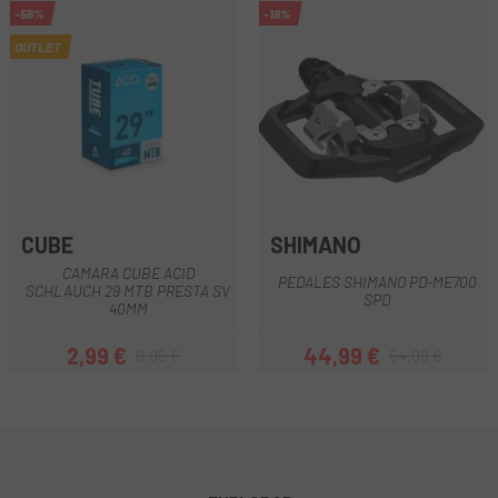
-56%
-18%
OUTLET
CUBE
SHIMANO
CAMARA CUBE ACID
PEDALES SHIMANO PD-ME700
SCHLAUCH 29 MTB PRESTA SV
SPD
40MM
2,99 €
44,99 €
6,95 €
54,99 €
Precio
Precio regular
Precio
Precio regular