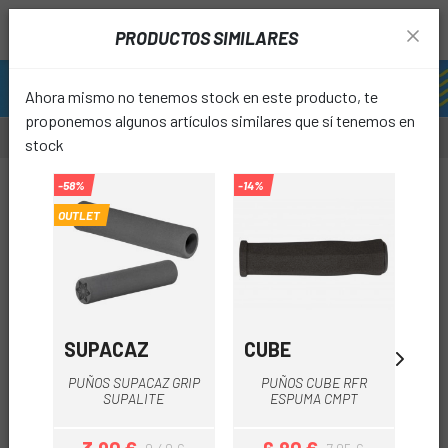
PRODUCTOS SIMILARES
Ahora mismo no tenemos stock en este producto, te
proponemos algunos artículos similares que sí tenemos en
stock
-25%
-58%
-14%
-39%
OUTLET
favori
SUPACAZ
CUBE
EL
PUÑOS SUPACAZ GRIP
PUÑOS CUBE RFR
PU
SUPALITE
ESPUMA CMPT
GA