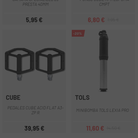
PRESTA 40MM
CMPT
5,95 €
6,80 €
7,95 €
Precio
Precio
Precio regular
-20%
CUBE
TOLS
PEDALES CUBE ACID FLAT A3-
MINIBOMBA TOLS LEXIA PRO
ZP R
39,95 €
11,60 €
14,50 €
Precio
Precio
Precio regular