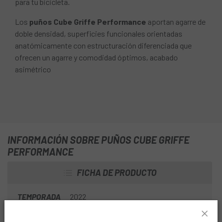
para tu bicicleta.
Los
puños Cube Griffe Performance
aportan agarre de
doble densidad, superficies funcionales orientadas
anatómicamente con estructuración diferenciada que
ofrecen un agarre y comodidad óptimos, acabado
asimétrico
INFORMACIÓN SOBRE PUÑOS CUBE GRIFFE
PERFORMANCE
FICHA DE PRODUCTO
TEMPORADA
2022