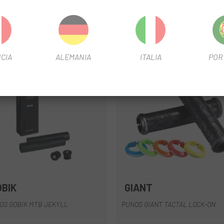
PSHIFT XX1/X01 122MM
CIA
ALEMANIA
ITALIA
POR
-15%
OBIK
GIANT
Negro
Negro
OS GOBIK MTB JEKYLL
PUNOS GIANT TACTAL LOCK-ON