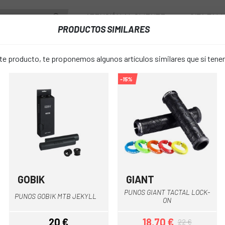
ATENCIÓN AL CLIENTE
CITA TAL
PRODUCTOS SIMILARES
ENTES
RUEDAS
ACCESORIOS
VESTUARIO
 producto, te proponemos algunos artículos similares que sí ten
-15%
UÑOS SRAM GRIPSHIFT XX1/X01 122MM
PUÑOS SRA
favorite_border
XX1/X01 12
20,80 €
PRECIO:
26,
GOBIK
GIANT
Negro
Negro
PUNOS GIANT TACTAL LOCK-
PUNOS GOBIK MTB JEKYLL
Negro
Plata
COLOR:
ON
20 €
18,70 €
22 €