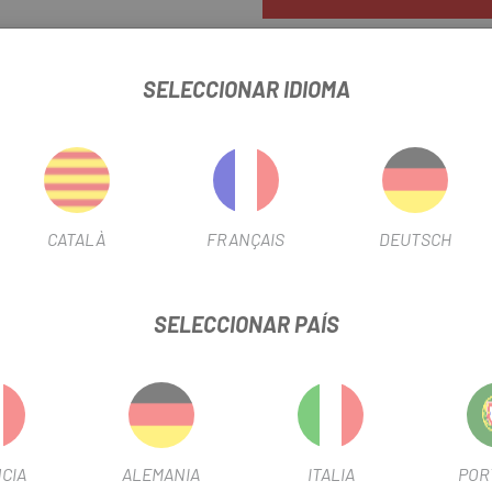
SELECCIONAR IDIOMA
Estos ligeros topes de manillar
CATALÀ
FRANÇAIS
DEUTSCH
en los manillares de carbono Sp
SELECCIONAR PAÍS
INIO MANILLAR CARBONO SPECIALIZED
FICHA DE PRODUCTO
CIA
ALEMANIA
ITALIA
POR