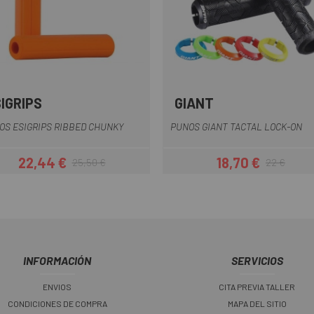
IGRIPS
GIANT
Naranja
Negro
Rojo
Negro
OS ESIGRIPS RIBBED CHUNKY
PUNOS GIANT TACTAL LOCK-ON
22,44 €
18,70 €
25,50 €
22 €
Precio
Precio regular
Precio
Precio regula
INFORMACIÓN
SERVICIOS
ENVIOS
CITA PREVIA TALLER
CONDICIONES DE COMPRA
MAPA DEL SITIO