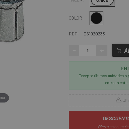
Multi
COLOR:
REF:
DS1020233
-
+
A
ENT
Excepto últimas unidades o 
entrega estim
liar
Últ
DESCUENTO
Oferta no acumula