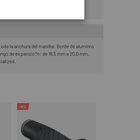
da la anchura del manillar. Borde de aluminio
Rango de expansiò?n: de 18.5 mm a 20.0 mm.
ialized.
-15%
-20%