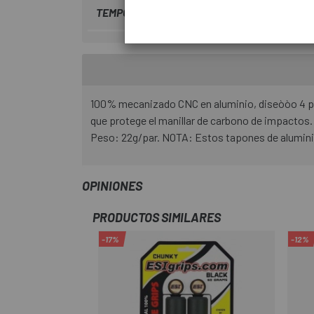
TEMPORADA
2018
100% mecanizado CNC en aluminio, diseòòo 4 pie
que protege el manillar de carbono de impactos.
Peso: 22g/par. NOTA: Estos tapones de aluminio
OPINIONES
PRODUCTOS SIMILARES
-17%
-12%