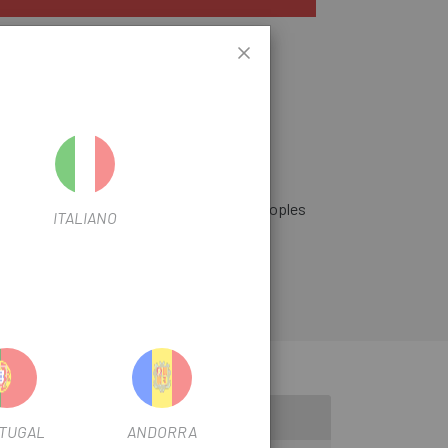
 mejoran la imagen y permiten usar los acoples
ITALIANO
ecialized.
TUGAL
ANDORRA