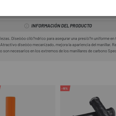
INFORMACIÓN DEL PRODUCTO
zas. Diseòòo cilò?ndrico para asegurar una presiò?n uniforme en to
 Atractivo diseòòo mecanizado, mejora la apariencia del manillar. 
 son necesarios en los extremos de los manillares de carbono Spec
-15%