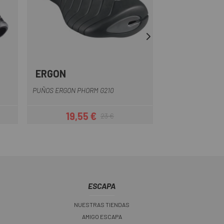
ERGON
XLC
Multi
PUÑOS ERGONOM
PUÑOS ERGON PHORM G210
135
19,55 €
18,40
23 €
r
Precio
Precio regular
ESCAPA
NUESTRAS TIENDAS
AMIGO ESCAPA