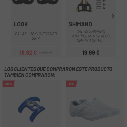
LOOK
SHIMANO
CALAS SHIMANO
CALAS LOOK JUEGO KEO
AMARILLAS 6 GRADOS
GRIP
SM-SH11 SPD-SL
16,92 €
19,99 €
19,90 €
Precio
Precio regular
Precio
LOS CLIENTES QUE COMPRARON ESTE PRODUCTO
TAMBIÉN COMPRARON:
-20%
-19%