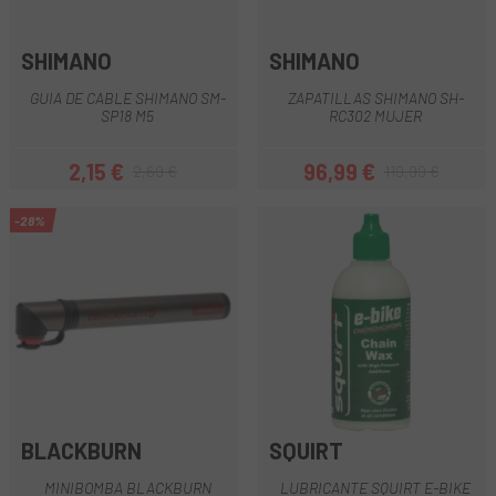
SHIMANO
SHIMANO
GUIA DE CABLE SHIMANO SM-
ZAPATILLAS SHIMANO SH-
SP18 M5
RC302 MUJER
2,15 €
96,99 €
2,69 €
119,99 €
Precio
Precio regular
Precio
Precio regular
-28%
BLACKBURN
SQUIRT
MINIBOMBA BLACKBURN
LUBRICANTE SQUIRT E-BIKE