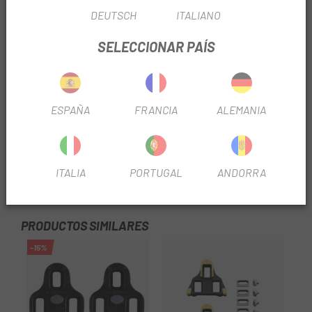
- Calzado y descalzado fáciles.
DEUTSCH
ITALIANO
- Mayor estabilidad.
SELECCIONAR PAÍS
- Seguro.
- Calas destinadas a las generaciones anteriores al
Standard Kéo.
ESPAÑA
FRANCIA
ALEMANIA
- El Standard Look de tres agujeros es la referencia en el
mercado.
ITALIA
PORTUGAL
ANDORRA
OPINIONES
PRODUCTOS SIMILARES
-15%
0%