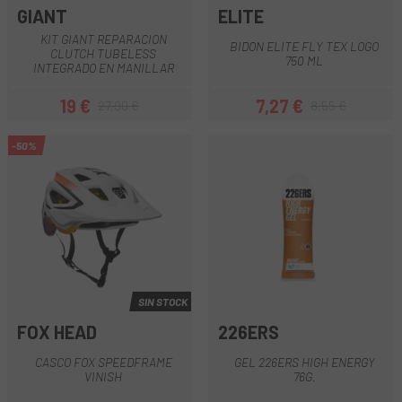
GIANT
ELITE
KIT GIANT REPARACION
BIDON ELITE FLY TEX LOGO
CLUTCH TUBELESS
750 ML
INTEGRADO EN MANILLAR
19 €
7,27 €
27,90 €
8,55 €
Precio
Precio regular
Precio
Precio regular
-50%
SIN STOCK
FOX HEAD
226ERS
CASCO FOX SPEEDFRAME
GEL 226ERS HIGH ENERGY
VINISH
76G.