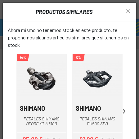
PRODUCTOS SIMILARES
Ahora mismo no tenemos stock en este producto, te
proponemos algunos artículos similares que sí tenemos en
stock
-15%
-14%
-17%
-20%
favori
SHIMANO
SHIMANO
SH
PEDALES SHIMANO
PEDALES SHIMANO
P
DEORE XT M8100
EH500 SPD
GR