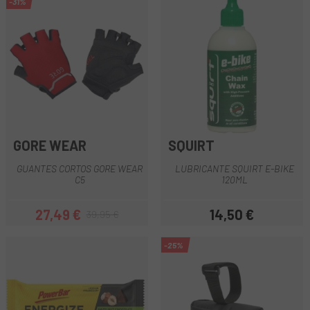
-31%
GORE WEAR
SQUIRT
GUANTES CORTOS GORE WEAR
LUBRICANTE SQUIRT E-BIKE
C5
120ML
27,49 €
14,50 €
39,95 €
Precio
Precio regular
Precio
-25%