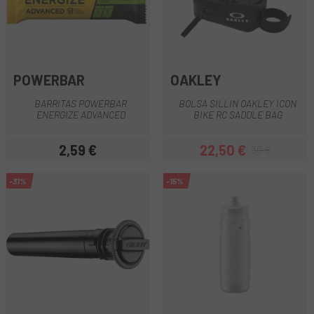
POWERBAR
OAKLEY
BARRITAS POWERBAR
BOLSA SILLIN OAKLEY ICON
ENERGIZE ADVANCED
BIKE RC SADDLE BAG
2,59 €
22,50 €
30 €
Precio
Precio
Precio regular
-31%
-15%