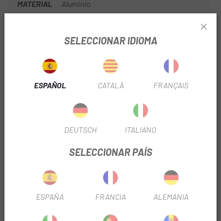
MATERIAL
Aluminio
USO
Montaña
SELECCIONAR IDIOMA
INFORMACIÓN DEL PRODUCTO
ESPAÑOL
CATALÀ
FRANÇAIS
Crankbrothers es una marca que dota sus productos con un
asombroso ajuste y acabado, así como una estética y un
diseño moderno y exclusivo. Toda la gama Egg Beater es
resistente al agua y cuentan con rodamientos sellados para
DEUTSCH
ITALIANO
la máxima durabilidad.
SELECCIONAR PAÍS
Peso: 285 gr. (PAR)
Incluyen calas
ESPAÑA
FRANCIA
ALEMANIA
OPINIONES