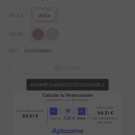
Única
TALLA:
Gris-Negro
Gris-Verde
COLOR:
REF:
DY041029664
Sin Stock
AVÍSAME CUANDO ESTÉ DISPONIBLE