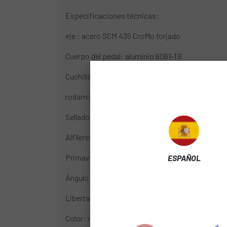
Especificaciones técnicas:
eje : acero SCM 435 CroMo forjado
Cuerpo del pedal: aluminio 6061-T6
Cuchillas del pedal: acero inoxidable 17-4PH
rodamiento : Igus LL-Gleitlager / Enduro Bearin
Sellado: Doble sellado
Alfileres: ninguno
Primavera: acero inoxidable
ESPAÑOL
Ángulo de liberación: 15 ° o 20 ° según el montaje
Libertad de movimiento: aprox. 6°
Color: negro (negro)