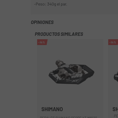
-Peso: 340g el par.
OPINIONES
PRODUCTOS SIMILARES
-14%
-14%
SHIMANO
S
PE
PEDALES SHIMANO DEORE XT M8120