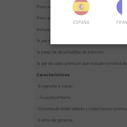
Peso según fabricante: 340g
Peso pesado: 336g
ESPAÑA
FRAN
Incluye;
1x par de pedales Crankbrothers Candy 3
1x juego de almohadillas de tracción
1x par de calas premium que incluyen tornillos de
Características
-Enganche 4-caras
. -Expulsa el barro.
-Sistema de doble sellado y rodamientos premi
-5 años de garantía.