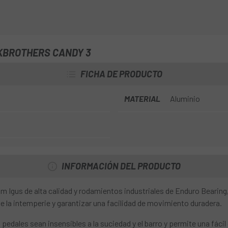
tanto cubren una amplia gama d
Para esta temporada se han vuel
tiene una nueva forma y tamaño
tracción en tus zapatos. El ár
KBROTHERS CANDY 3
de conducción, especialmente 
almohadillas de tracción opcio
FICHA DE PRODUCTO
MATERIAL
Aluminio
INFORMACIÓN DEL PRODUCTO
gus de alta calidad y rodamientos industriales de Enduro Bearing, a
e la intemperie y garantizar una facilidad de movimiento duradera.
 pedales sean insensibles a la suciedad y el barro y permite una fáci