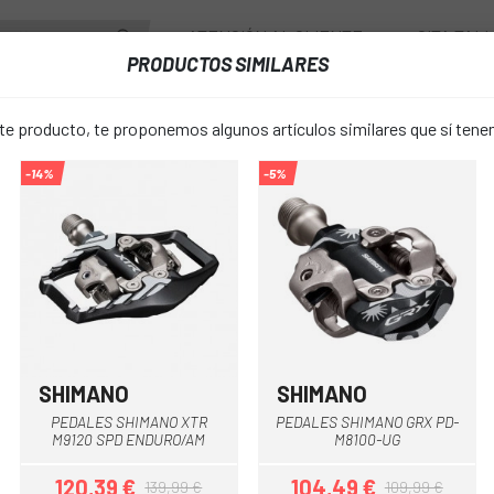
ATENCIÓN AL CLIENTE
CITA TAL
PRODUCTOS SIMILARES
ENTES
RUEDAS
ACCESORIOS
VESTUARIO
 producto, te proponemos algunos artículos similares que sí ten
-14%
-5%
PEDALES CRANKBROTHERS CANDY 3
PEDALES C
favorite_border
CANDY 3
127,42 €
PRECIO:
1
SHIMANO
SHIMANO
Negro
PEDALES SHIMANO XTR
PEDALES SHIMANO GRX PD-
Única
TALLA:
M9120 SPD ENDURO/AM
M8100-UG
120,39 €
104,49 €
139,99 €
109,99 €