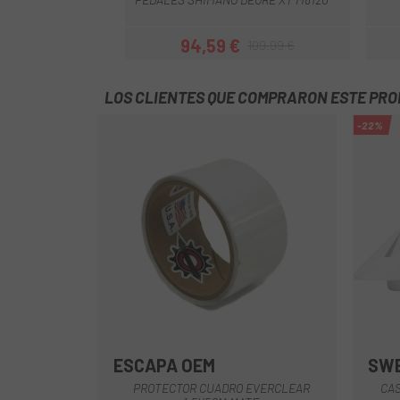
94,59 €
109,99 €
Precio
Precio regular
LOS CLIENTES QUE COMPRARON ESTE PR
-22%
ESCAPA OEM
SWE
PROTECTOR CUADRO EVERCLEAR
CAS