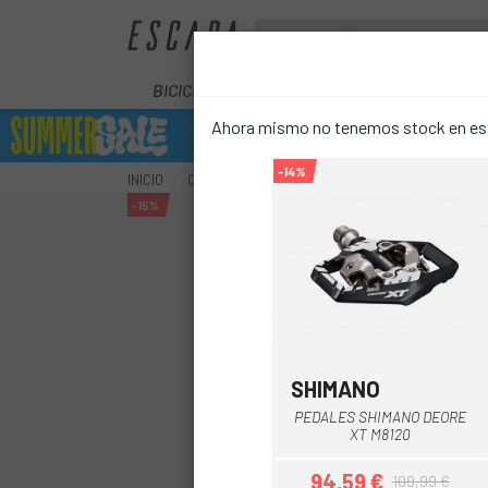
BICICLETAS
ELÉCTRICAS
COMPON
Ahora mismo no tenemos stock en este
-14%
INICIO
COMPONENTES
PEDALES
PEDALES BTT
-15%
SHIMANO
PEDALES SHIMANO DEORE
XT M8120
94,59 €
109,99 €