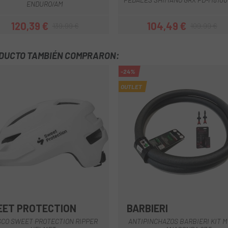
ENDURO/AM
120,39 €
104,49 €
139,99 €
109,99 €
Precio
Precio regular
Precio
Precio regula
ODUCTO TAMBIÉN COMPRARON:
-24%
OUTLET
ET PROTECTION
BARBIERI
Verde Oliva
Azul
Blanco
Blanco-Gris
Crema
+11
CO SWEET PROTECTION RIPPER
ANTIPINCHAZOS BARBIERI KIT 