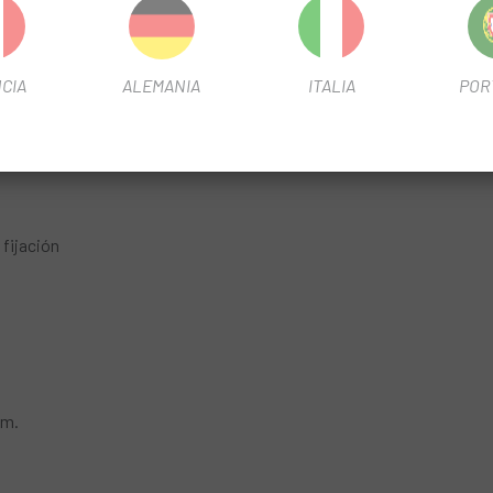
CIA
ALEMANIA
ITALIA
POR
 fijación
um.