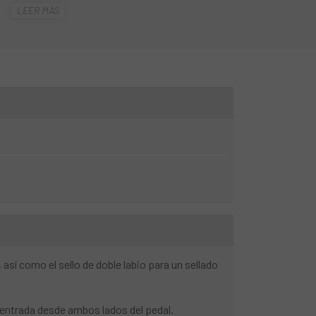
e posibles aplicaciones.
LEER MÁS
to a mejorar los pedales. El cuerpo del pedal
, y ahora está acanalado para generar aún más
ea de contacto más grande mejora la comodidad
en zapatos con suelas menos rígidas. Las
nales brindan aún más agarre.
sí como el sello de doble labio para un sellado
l entrada desde ambos lados del pedal.