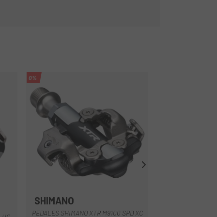
0%
-14%
SHIMANO
SHIMANO
Multi
PEDALES SHIMANO XTR M9100 SPD XC
-UG
PEDALES SHIMANO