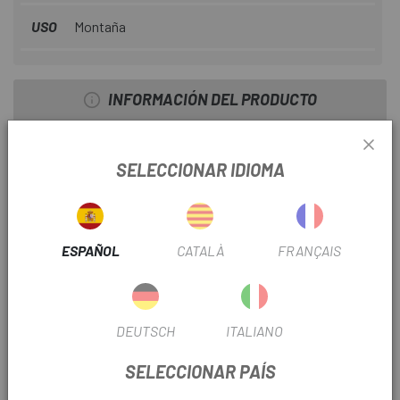
USO
Montaña
INFORMACIÓN DEL PRODUCTO
Los pedales están disponibles en dos versiones, en
función del peso del usuario:
SELECCIONAR IDIOMA
100N para ciclistas de <65 kg
Dimensiones: largo = 104 mmde ancho = 92mm de alto =
ESPAÑOL
CATALÀ
FRANÇAIS
18mm.
Contenido:
Un par de pedales SPORT2 (L + R)
DEUTSCH
ITALIANO
Imanes
SELECCIONAR PAÍS
Placas de metal para el zapato SPD