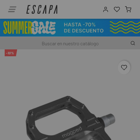
-10%
favori