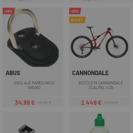
Precio
Precio regular
Precio
Precio regular
-29%
-33%
OUTLET
ABUS
CANNONDALE
ANCLAJE PARED ABUS
BICICLETA CANNONDALE
WBA60
SCALPEL 4 25
34,99 €
2.449 €
49,95 €
3.699 €
Precio
Precio regular
Precio
Precio regular