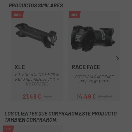
PRODUCTOS SIMILARES
-50%
-59%
-4
XLC
RACE FACE
POTENCIA XLC ST-M26 A-
POTENCIA RACE FACE
HEAD ALL RIDE 31.8MM 1-
RIDE XC 6º 110MM
1/8 7 GRADOS
21,49 €
14,49 €
43 €
35,80 €
Precio
Precio regular
Precio
Precio regular
LOS CLIENTES QUE COMPRARON ESTE PRODUCTO
TAMBIÉN COMPRARON:
-15%