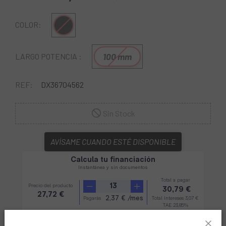
Negro
COLOR:
100 mm
LARGO POTENCIA :
REF:
DX36704562
Sin Stock
AVÍSAME CUANDO ESTÉ DISPONIBLE