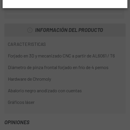
DIÁMETRO MANILLAR
31
INFORMACIÓN DEL PRODUCTO
CARACTERISTICAS
Forjado en 3D y mecanizado CNC a partir de AL6061 / T6
Diámetro de pinza frontal forjado en frío de 4 pernos
Hardware de Chromoly
Abalorio negro anodizado con cuentas
Gráficos láser
OPINIONES