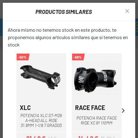
PRODUCTOS SIMILARES
Ahora mismo no tenemos stock en este producto, te
proponemos algunos artículos similares que sí tenemos en
stock
-50%
-50%
-59%
-49%
favori
XLC
RACE FACE
ER
POTENCIA XLC ST-M26
POT
POTENCIA RACE FACE
A-HEAD ALL RIDE
RIDE XC 6º 110MM
31.8MM 1-1/8 7 GRADOS
RE