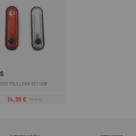
S
UCES TOLS LEXIA SET USB
14,36 €
19,15 €
Precio
Precio regular