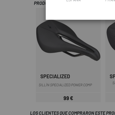
PRODUCTOS SIMILARES
SPECIALIZED
S
Negro
S
SILLÍN SPECIALIZED POWER COMP
99 €
Precio
LOS CLIENTES QUE COMPRARON ESTE PR