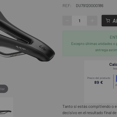
REF:
DU79120000186
-
+
A
ENT
Excepto últimas unidades o 
entrega estim
liar
Tanto si estás compitiendo o en
decisivo en el resultado final d