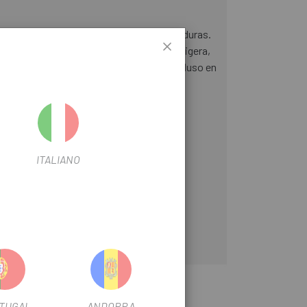
puntos de presión, entumecimiento y quemaduras.
esitas. Una amortiguación cómoda y ultraligera,
 y ligera. Diseñado para acompañarte incluso en
ITALIANO
TUGAL
ANDORRA