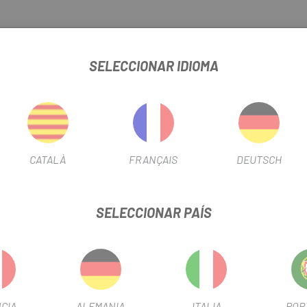
ticle Flow, que se adapta a la forma de tu cuerpo para aliviar los 
 tejidos blandos, y el entumecimiento en las áreas donde más lo nec
SELECCIONAR IDIOMA
arbono ligera completan el conjunto para seguir sintiéndote cómoda
y más corta te permite encontrar tu posición ideal.
imo
CATALÀ
FRANÇAIS
DEUTSCH
educe la presión
SELECCIONAR PAÍS
hacia la parte delantera del sillín liberan puntos de presión
yor anchura proporciona mayor apoyo en varias posiciones de pedaleo
CIA
ALEMANIA
ITALIA
POR