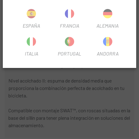
INFORMACIÓN DEL PRODUCTO
ESPAÑA
FRANCIA
ALEMANIA
Diseño Body Geometry patentado probado en laboratorio
para asegurar
Carcasa ligera y duradera reforzada de carbono.
ITALIA
PORTUGAL
ANDORRA
Raíles huecos de Cr-Mo, ligeros y superduraderos.
Nivel acolchado II: espuma de densidad media que
proporciona la combinación perfecta de acolchado en tu
bicicleta.
Compatible con montaje SWAT™, con roscas situadas en la
base del sillín para tener plena integración en soluciones del
almacenamiento.