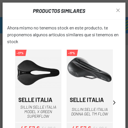
PRODUCTOS SIMILARES
Ahora mismo no tenemos stock en este producto, te
proponemos algunos artículos similares que sí tenemos en
stock
-10%
-17%
-17%
favori
SELLE ITALIA
SELLE ITALIA
LI
SILLÍN SELLE ITALIA
SILLIN SELLE ITALIA
SI
MODEL X GREEN
DONNA GEL TM FLOW
SUPERFLOW