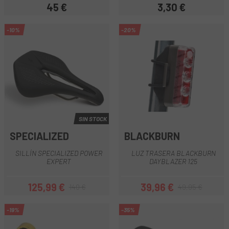
45 €
3,30 €
Precio
Precio
-10%
-20%
SIN STOCK
SPECIALIZED
BLACKBURN
SILLÍN SPECIALIZED POWER
LUZ TRASERA BLACKBURN
EXPERT
DAYBLAZER 125
125,99 €
39,96 €
140 €
49,95 €
Precio
Precio regular
Precio
Precio regular
-19%
-35%