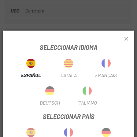
USO
Carretera
INFORMACIÓN DEL PRODUCTO
SELECCIONAR IDIOMA
DETALLES
Diseño Body Geometry probada en el laboratorio asegura el
flujo sanguíneo a las arterias sensibles, tanto en hombres
ESPAÑOL
CATALÀ
FRANÇAIS
como mujeres.
Ligera espuma PU para mayor comodidad en rutas más
largas.
Raíles huecos de Cr-Mo.
DEUTSCH
ITALIANO
Nivel acolchado 2: acolchado media densidad, buena
sensación sobre la bici y con el relleno justo.
SELECCIONAR PAÍS
Compatible con montaje SWAT™, con roscas situadas en la
base del sillín para tener plena integración en soluciones del
almacenamiento.