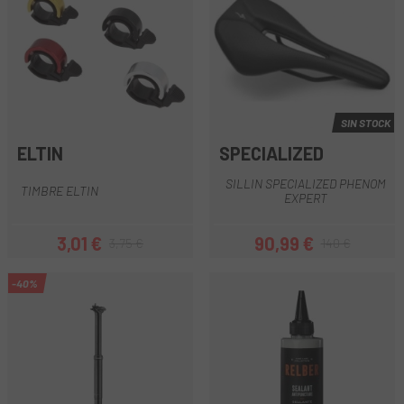
SIN STOCK
ELTIN
SPECIALIZED
SILLIN SPECIALIZED PHENOM
TIMBRE ELTIN
EXPERT
3,01 €
90,99 €
3,75 €
140 €
Precio
Precio regular
Precio
Precio regular
-40%