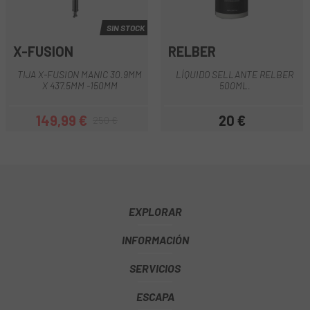
SIN STOCK
X-FUSION
RELBER
TIJA X-FUSION MANIC 30.9MM
LÍQUIDO SELLANTE RELBER
X 437.5MM -150MM
500ML.
149,99 €
20 €
250 €
Precio
Precio regular
Precio
EXPLORAR
INFORMACIÓN
SERVICIOS
ESCAPA