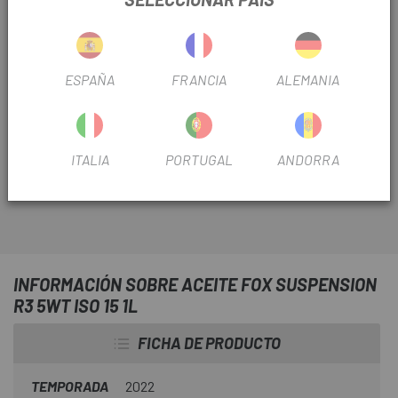
ESPAÑA
FRANCIA
ALEMANIA
Escapa
te ofrece los mejores productos para el
mantenimiento de tu bici como el
Aceite Fox
Suspension R3 5WT ISO 15 1L.
ITALIA
PORTUGAL
ANDORRA
INFORMACIÓN SOBRE ACEITE FOX SUSPENSION
R3 5WT ISO 15 1L
FICHA DE PRODUCTO
TEMPORADA
2022