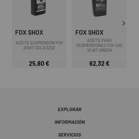
FOX SHOX
FOX SHOX
ACEITE PARA
ACEITE SUSPENSIÓN FOX
SUSPENSIONES FOX SAE
20WT GOLD 32OZ
10 WT GREEN
25,80 €
62,32 €
Precio
Precio
EXPLORAR
INFORMACIÓN
SERVICIOS