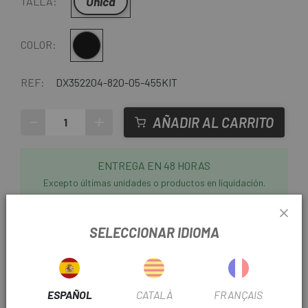
Única
TALLA:
Multi
COLOR:
REF:
DX352204-820-05-455KIT
-
+
AÑADIR AL CARRITO
ENTREGA EN 48 HORAS
Excepto últimas unidades o productos en liquidación.
Consultar tiempos de entrega estimados al elegir
método de envío.
SELECCIONAR IDIOMA
ESPAÑOL
CATALÀ
FRANÇAIS