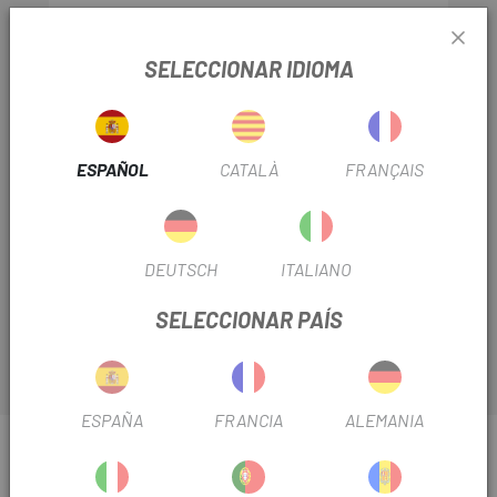
SELECCIONAR IDIOMA
Escapa te trae todos los recambios originales para
ESPAÑOL
CATALÀ
FRANÇAIS
suspensiones y amortiguadores Fox.
El
Kit Retenes RockShox 35mm Pike/Lyrik
baja
fricción para todas las horquillas RockShox 35mm
Pike/Lyrik contiene todos los elementos necesarios para
DEUTSCH
ITALIANO
realizar el mantenimiento básico anual.
SELECCIONAR PAÍS
ESPAÑA
FRANCIA
ALEMANIA
INFORMACIÓN SOBRE KIT RETENES ROCKSHOX
35MM PIKE/LYRIK