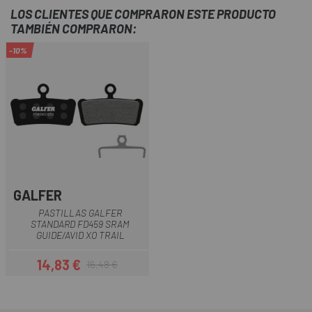
LOS CLIENTES QUE COMPRARON ESTE PRODUCTO
TAMBIÉN COMPRARON:
-10%
GALFER
PASTILLAS GALFER
STANDARD FD459 SRAM
GUIDE/AVID XO TRAIL
14,83 €
16,48 €
Precio
Precio regular