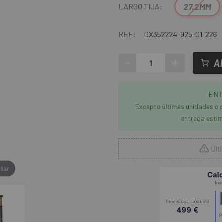
27.2MM
LARGO TIJA:
REF:
DX352224-925-01-226
-
+
A
ENT
Excepto últimas unidades o 
entrega estim
Últ
liar