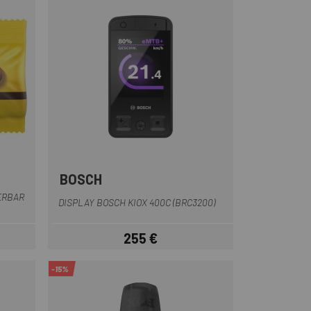
BOSCH
Negro
ERBAR
DISPLAY BOSCH KIOX 400C (BRC3200)
255 €
Precio
-15%