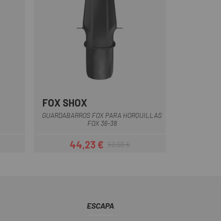
FOX SHOX
GUARDABARROS FOX PARA HORQUILLAS
FOX 36-38
44,23 €
52,03 €
Precio
Precio regular
ESCAPA