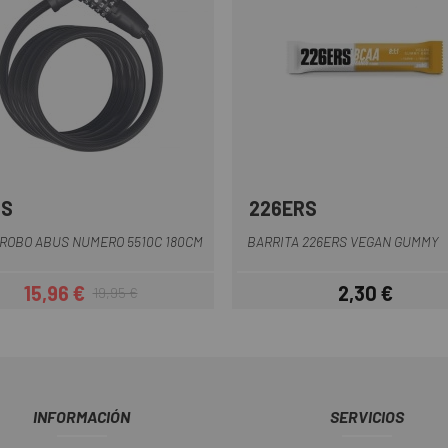
US
226ERS
Negro
ROBO ABUS NUMERO 5510C 180CM
BARRITA 226ERS VEGAN GUMMY
15,96 €
2,30 €
19,95 €
Precio
Precio regular
Precio
INFORMACIÓN
SERVICIOS