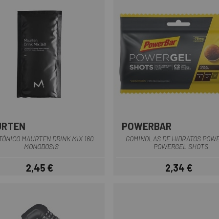
URTEN
POWERBAR
TÓNICO MAURTEN DRINK MIX 160
GOMINOLAS DE HIDRATOS POW
MONODOSIS
POWERGEL SHOTS
2,45 €
2,34 €
Precio
Precio