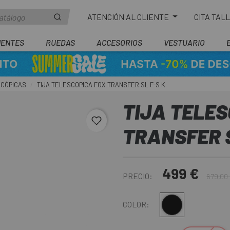
ATENCIÓN AL CLIENTE
CITA TAL
ENTES
RUEDAS
ACCESORIOS
VESTUARIO
SCÓPICAS
TIJA TELESCOPICA FOX TRANSFER SL F-S K
TIJA TELES
favorite_border
TRANSFER S
499 €
PRECIO:
679,00
Multi
COLOR: