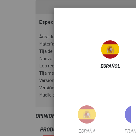
Especificaciones técnicas:
Área de aplicación: MTB XC/ Maratón
Material: aluminio
Tija de sillín Dropper Post con cableado interno
Nuevo diseño ligero
Los recortes en la tija facilitan la instalación del
ESPAÑOL
Tija mecánica Vario con 2 posiciones
Versión de recorrido largo diseñada para persona
Versión de carrera corta optimizada para cuad
Muelle de acero para un funcionamiento continu
OPINIONES
PRODUCTOS SIMILARES
ESPAÑA
FRAN