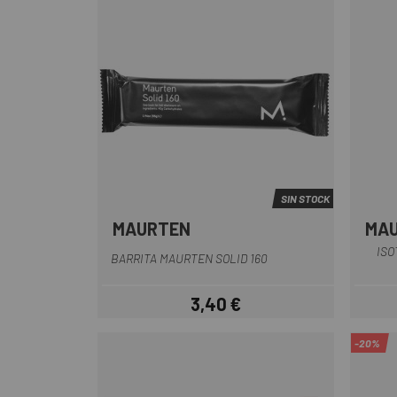
SIN STOCK
MAURTEN
MA
Multi
ISO
BARRITA MAURTEN SOLID 160
3,40 €
Precio
-20%