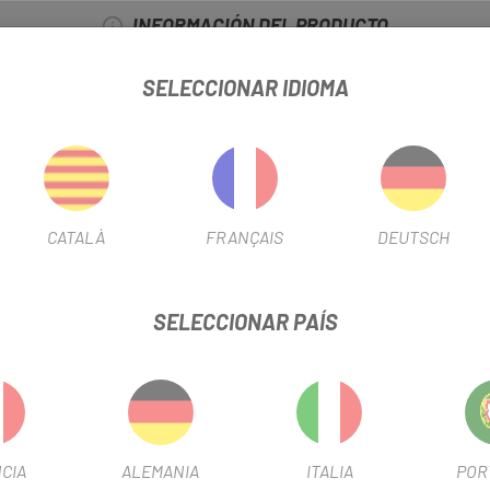
INFORMACIÓN DEL PRODUCTO
SELECCIONAR IDIOMA
 cable
CATALÀ
FRANÇAIS
DEUTSCH
s altas que prefieren cuadros con una altura de voladizo baja
ros de tamaño pequeño
SELECCIONAR PAÍS
o y constante
CIA
ALEMANIA
ITALIA
POR