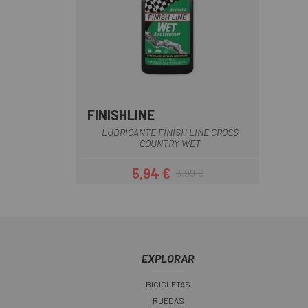
FINISHLINE
LUBRICANTE FINISH LINE CROSS
COUNTRY WET
5,94 €
6,99 €
Precio
Precio regular
EXPLORAR
BICICLETAS
RUEDAS