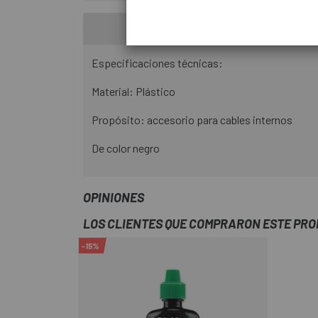
Especificaciones técnicas:
Material: Plástico
Propósito: accesorio para cables internos
De color negro
OPINIONES
LOS CLIENTES QUE COMPRARON ESTE PR
-15%