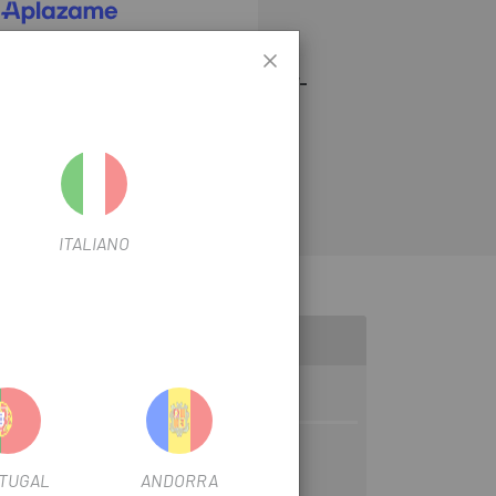
recambio y repuesto Shimano que tu
 Shimano Sujección Cableado Di2 EW-
spensables para la instalación de cables
ITALIANO
TUGAL
ANDORRA