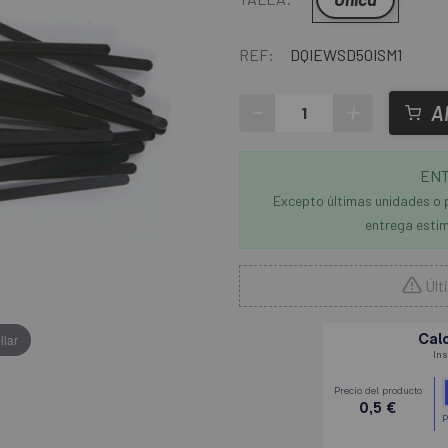
REF:
DQIEWSD50ISM1
-
+
A
ENT
Excepto últimas unidades o 
entrega estim
Últ
liar