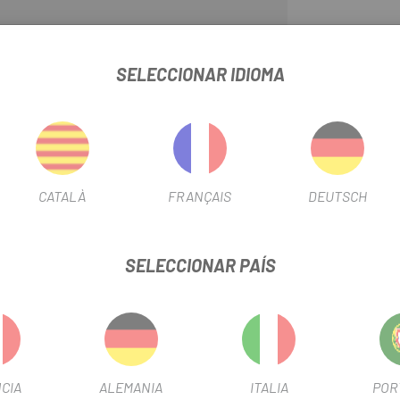
En
Escapa
tenemos cualquier 
transmisión necesite. La
Brida
SELECCIONAR IDIOMA
SD50 E-Tube
prácticas e indi
Shimano E-Tube debajo.
CATALÀ
FRANÇAIS
DEUTSCH
 SUJECCIÓN CABLEADO DI2 EW-SD50 E-TUBE
SELECCIONAR PAÍS
FICHA DE PRODUCTO
USO
Carretera
CIA
ALEMANIA
ITALIA
POR