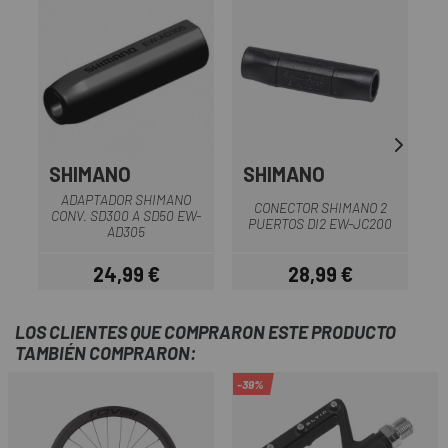
SHIMANO
SHIMANO
ADAPTADOR SHIMANO
CONECTOR SHIMANO 2
CONV. SD300 A SD50 EW-
R
PUERTOS DI2 EW-JC200
AD305
24,99 €
28,99 €
Precio
Precio
LOS CLIENTES QUE COMPRARON ESTE PRODUCTO
TAMBIÉN COMPRARON:
-39%