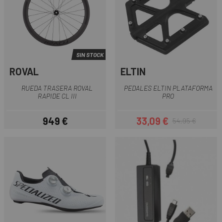
SIN STOCK
ROVAL
ELTIN
RUEDA TRASERA ROVAL
PEDALES ELTIN PLATAFORMA
RAPIDE CL III
PRO
949 €
33,09 €
54,95 €
Precio
Precio
Precio regular