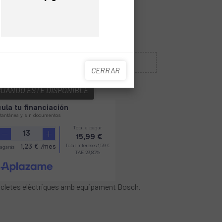
Precio
Sin Stock
CERRAR
CUANDO ESTÉ DISPONIBLE
icicletes elèctriques amb equipament Bosch.