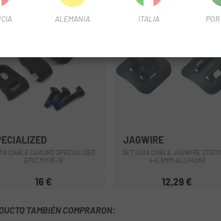
CIA
ALEMANIA
ITALIA
POR
PECIALIZED
JAGWIRE
Negro
ÍA CABLE CUADRO SPECIALIZED
SET GUIA CABLE JAGWIRE STOCK
EPIC MY18-19
4-5.5MM ALU (4UN)
16 €
12,29 €
Precio
Precio
ODUCTO TAMBIÉN COMPRARON: