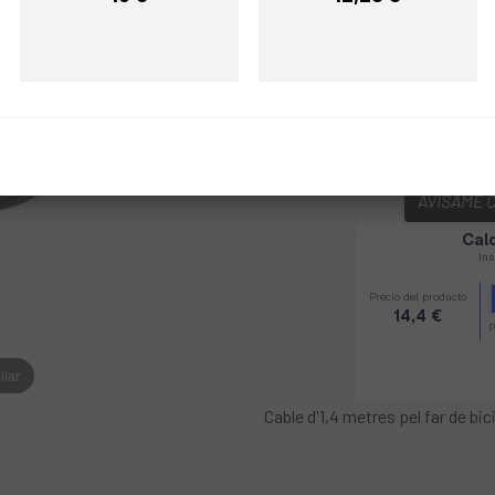
Precio
Precio
Multi
COLOR:
REF:
DX131270020322
AVÍSAME 
liar
Cable d'1,4 metres pel far de b