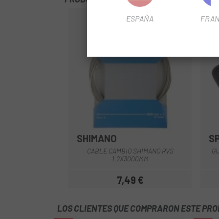
ESPAÑA
FRAN
SHIMANO
S
CABLE CAMBIO SHIMANO RVS
GU
1.2X3000MM
7,49 €
Precio
LOS CLIENTES QUE COMPRARON ESTE PR