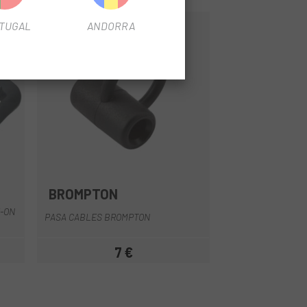
TUGAL
ANDORRA
BROMPTON
Negro
-ON
PASA CABLES BROMPTON
7 €
Precio