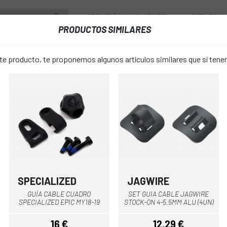
ATENCIÓN AL CLIENTE
CITA TAL
PRODUCTOS SIMILARES
ENTES
RUEDAS
ACCESORIOS
VESTUARIO
 producto, te proponemos algunos artículos similares que sí ten
FUNDAS
CABLE DE LUZ DEL FARO BOSCH
CABLE DE L
favorite_border
BOSCH
14,40 €
PRECIO:
16,
SPECIALIZED
JAGWIRE
Negro
GUÍA CABLE CUADRO
SET GUIA CABLE JAGWIRE
Unica
TALLA:
SPECIALIZED EPIC MY18-19
STOCK-ON 4-5.5MM ALU (4UN)
16 €
12,29 €