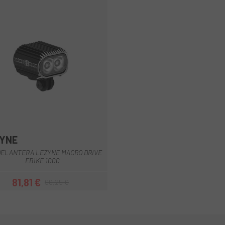
YNE
DELANTERA LEZYNE MACRO DRIVE
EBIKE 1000
81,81 €
96,25 €
Precio
Precio regular