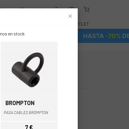
LER
BLOG
EQUIPAMIENTO
SERVICIOS
OUTLET
emos en stock
UZ DEL FARO
00 €
BROMPTON
Negro
PASA CABLES BROMPTON
7 €