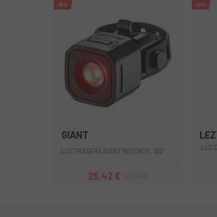
-15%
-15%
GIANT
LEZ
Multi
LUZ 
LUZ TRASERA GIANT RECON TL 100
25,42 €
29,90 €
Precio
Precio regular