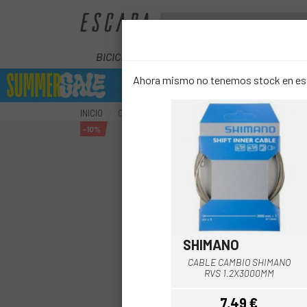
BICICLETAS
ELÉCTRICAS
COMPON
Ahora mismo no tenemos stock en este
INICIO
COMPONENTES
TRANSMISIÓN
CABLES Y 
-10%
SHIMANO
CABLE CAMBIO SHIMANO
RVS 1.2X3000MM
7,49 €