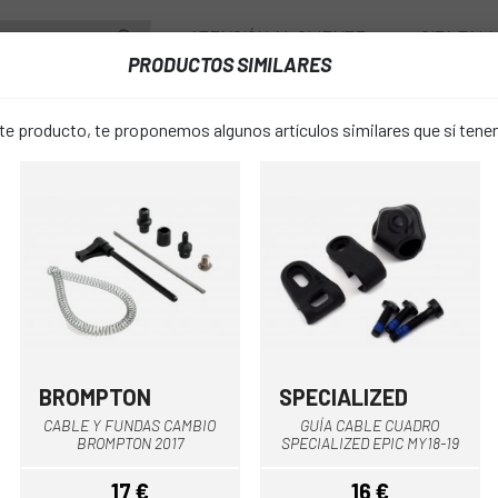
ATENCIÓN AL CLIENTE
CITA TAL
PRODUCTOS SIMILARES
ENTES
RUEDAS
ACCESORIOS
VESTUARIO
 producto, te proponemos algunos artículos similares que sí ten
FUNDAS
TAPA GUIA CABLE PEDALIER SPECIALIZED TARMAC 18
TAPA GUIA 
favorite_border
SPECIALIZE
14 €
PRECIO:
BROMPTON
SPECIALIZED
Multi
CABLE Y FUNDAS CAMBIO
GUÍA CABLE CUADRO
única
TALLA:
BROMPTON 2017
SPECIALIZED EPIC MY18-19
17 €
16 €