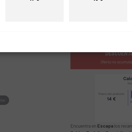
Precio
Precio
REF:
DSS189900022
AVÍSAME 
DESCUENTO
Oferta no acumula
liar
Encuentra en
Escapa
los recam