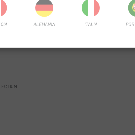
CTION
CIA
ALEMANIA
ITALIA
POR
OLLECTION
LECTION