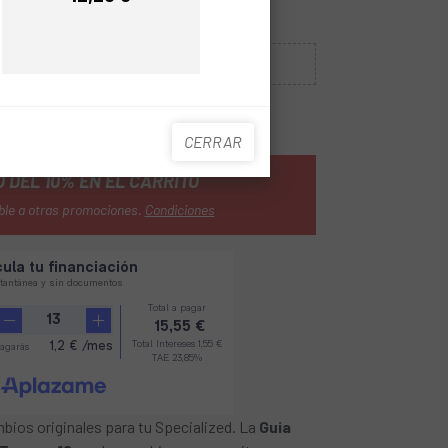
Precio
Sin Stock
CUANDO ESTÉ DISPONIBLE
CERRAR
 DEL 10% EN EL CARRITO
ble a otras promociones.
Condiciones
bios originales para tu Specialized. La
Guia