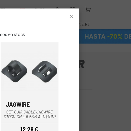
LER
BLOG
EQUIPAMIENTO
SERVICIOS
OUTLET
emos en stock
CABLE PEDALIER
D TARMAC 18
JAGWIRE
Negro
SET GUIA CABLE JAGWIRE
STOCK-ON 4-5.5MM ALU (4UN)
12,29 €