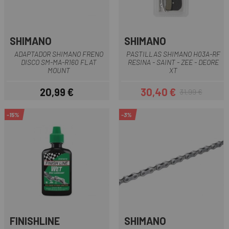
SHIMANO
SHIMANO
ADAPTADOR SHIMANO FRENO
PASTILLAS SHIMANO H03A-RF
DISCO SM-MA-R160 FLAT
RESINA - SAINT - ZEE - DEORE
MOUNT
XT
20,99 €
30,40 €
31,99 €
Precio
Precio
Precio regular
-15%
-3%
FINISHLINE
SHIMANO