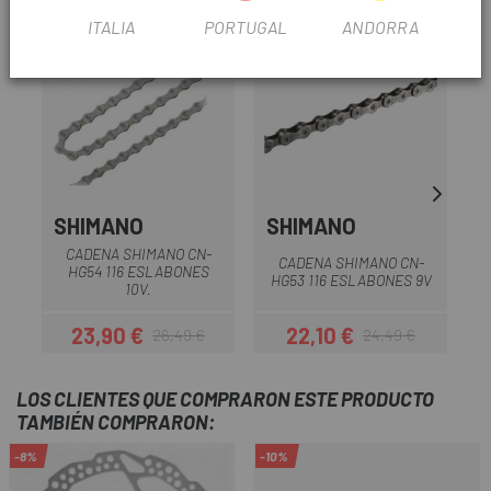
ITALIA
PORTUGAL
ANDORRA
-9%
-9%
-9
SHIMANO
SHIMANO
CADENA SHIMANO CN-
CADENA SHIMANO CN-
HG54 116 ESLABONES
HG53 116 ESLABONES 9V
H
10V.
23,90 €
22,10 €
26,49 €
24,49 €
Precio
Precio regular
Precio
Precio regular
LOS CLIENTES QUE COMPRARON ESTE PRODUCTO
TAMBIÉN COMPRARON:
-8%
-10%