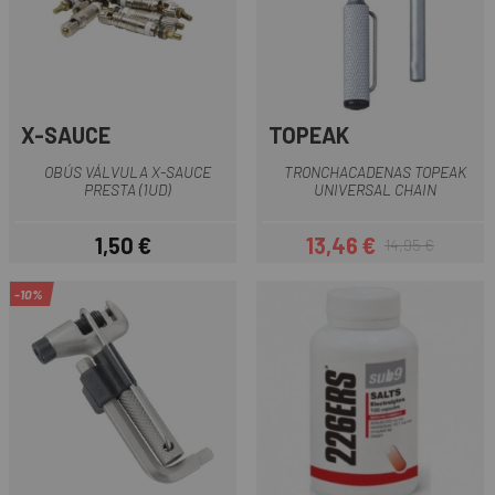
X-SAUCE
TOPEAK
OBÚS VÁLVULA X-SAUCE
TRONCHACADENAS TOPEAK
PRESTA (1UD)
UNIVERSAL CHAIN
1,50 €
13,46 €
14,95 €
Precio
Precio
Precio regular
-10%