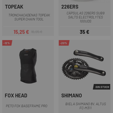
TOPEAK
226ERS
CÁPSULAS 226ERS SUB9
TRONCHACADENAS TOPEAK
SALTS ELECTROLYTES
SUPER CHAIN TOOL
100UDS
15,25 €
35 €
16,95 €
Precio
Precio regular
Precio
-12%
-20%
SIN STOCK
FOX HEAD
SHIMANO
BIELA SHIMANO 8V. ALTUS
PETO FOX BASEFRAME PRO
FC-M311