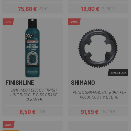
75,68 €
19,80 €
86 €
21,99 €
Precio
Precio regular
Precio
Precio regular
-15%
-20%
SIN STOCK
FINISHLINE
SHIMANO
LIMPIADOR DISCOS FINISH
PLATO SHIMANO ULTEGRA FC-
LINE BICYCLE DISC BRAKE
R8000 50D 11V BCD110
CLEANER
8,50 €
91,99 €
10 €
114,99 €
Precio
Precio regular
Precio
Precio regular
-33%