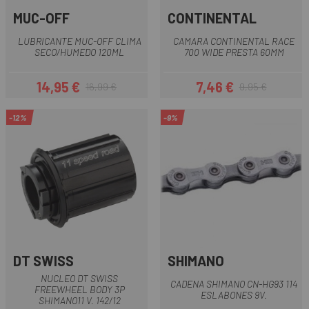
MUC-OFF
CONTINENTAL
LUBRICANTE MUC-OFF CLIMA
CAMARA CONTINENTAL RACE
SECO/HUMEDO 120ML
700 WIDE PRESTA 60MM
14,95 €
7,46 €
16,99 €
9,95 €
Precio
Precio regular
Precio
Precio regular
-12%
-9%
DT SWISS
SHIMANO
NUCLEO DT SWISS
CADENA SHIMANO CN-HG93 114
FREEWHEEL BODY 3P
ESLABONES 9V.
SHIMANO11 V. 142/12