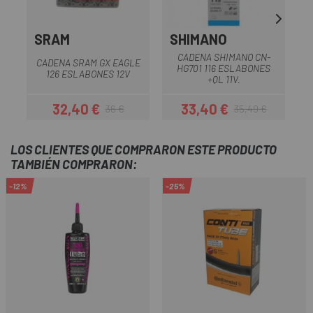
SRAM
SHIMANO
CADENA SHIMANO CN-
C
CADENA SRAM GX EAGLE
HG701 116 ESLABONES
126 ESLABONES 12V
+QL 11V.
32,40 €
33,40 €
36 €
35,49 €
Precio
Precio regular
Precio
Precio regular
LOS CLIENTES QUE COMPRARON ESTE PRODUCTO
TAMBIÉN COMPRARON:
-12%
-25%