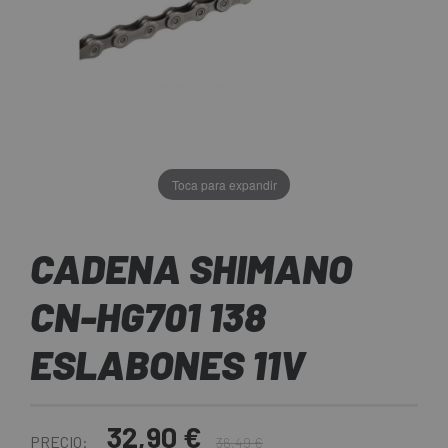
Toca para expandir
CADENA SHIMANO
CN-HG701 138
ESLABONES 11V
32,90 €
PRECIO:
36,49 €