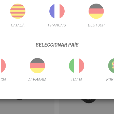
 de cadena, golpes de cadena y ruido
CATALÀ
FRANÇAIS
DEUTSCH
SELECCIONAR PAÍS
-11%
CIA
ALEMANIA
ITALIA
POR