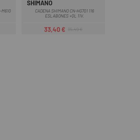
SHIMANO
-M610
CADENA SHIMANO CN-HG701 116
ESLABONES +QL 11V.
33,40 €
35,49 €
ar
Precio
Precio regular