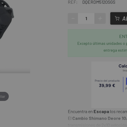
REF:
DQERDM5120SGS
-
+
A
ENT
Excepto últimas unidades o 
entrega estim
liar
Encuentra en
Escapa
los recam
El
Cambio Shimano Deore 10
transmisiones de 2x10 velocida