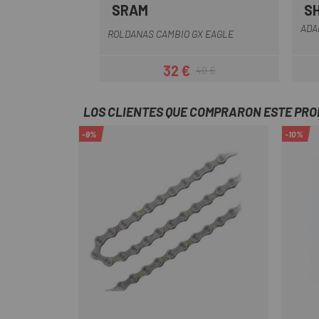
SRAM
S
Multi
ADA
ROLDANAS CAMBIO GX EAGLE
32 €
40 €
Precio
Precio regular
LOS CLIENTES QUE COMPRARON ESTE PR
-9%
-10%