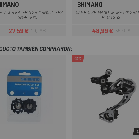
HIMANO
SHIMANO
Multi
Multi
PTADOR BATERIA SHIMANO STEPS
CAMBIO SHIMANO DEORE 12V SH
SM-BTE80
PLUS SGS
27,59 €
48,99 €
29,99 €
55,49 €
Precio
Precio regular
Precio
Precio regula
ODUCTO TAMBIÉN COMPRARON:
-19%
S