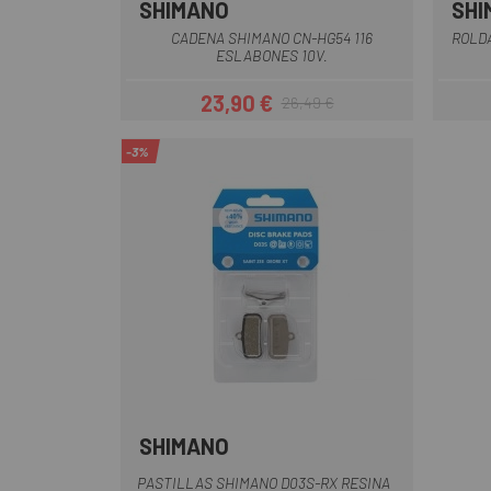
SHIMANO
SHI
CADENA SHIMANO CN-HG54 116
ROLD
ESLABONES 10V.
23,90 €
26,49 €
Precio
Precio regular
-3%
SHIMANO
Multi
PASTILLAS SHIMANO D03S-RX RESINA