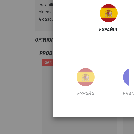
estabilizador de cadena (Shadow+) contra caídas
placas de jaula pintadas
4 casquillos de pivote, fluorados
ESPAÑOL
OPINIONES
PRODUCTOS SIMILARES
-20%
-8%
ESPAÑA
FRAN