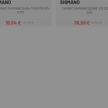
MANO
SHIMANO
Multi
ANAS SHIMANO GUÍA+TENSIÓN RD-
CAMBIO SHIMANO DEORE 10V RD
M773
SGS
16,64 €
38,99 €
18,49 €
48,61 €
Precio
Precio regular
Precio
Precio regul