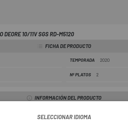
transmisiones de 1x10 velocidad
dentada de casete más grande 
y puede manejar hasta 46 dient
usa una configuración de 1x. El
M5120
cuenta con la tecnologí
 DEORE 10/11V SGS RD-M5120
estabilizador contrarresta el hu
FICHA DE PRODUCTO
RD-M5120 se monta a través de 
TEMPORADA
2020
Nº PLATOS
2
INFORMACIÓN DEL PRODUCTO
s de conmutación
SELECCIONAR IDIOMA
ena en marchas bajas
es