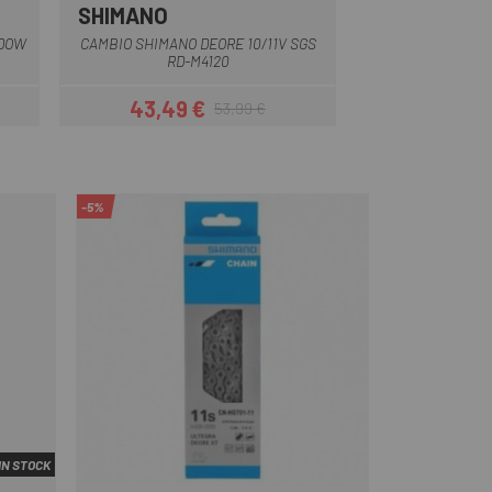
SHIMANO
SHIMANO
ADOW
CAMBIO SHIMANO DEORE 10/11V SGS
CAMBIO SHIMANO 
RD-M4120
4
43,49 €
31,99 
53,99 €
r
Precio
Precio regular
-5%
IN STOCK